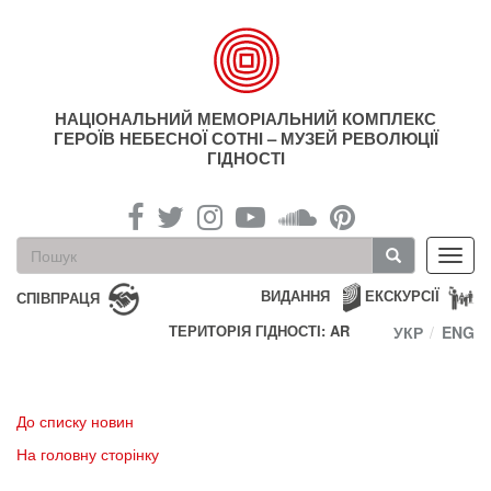
Перейти
до
основного
матеріалу
НАЦІОНАЛЬНИЙ МЕМОРІАЛЬНИЙ КОМПЛЕКС
ГЕРОЇВ НЕБЕСНОЇ СОТНІ – МУЗЕЙ РЕВОЛЮЦІЇ
ГІДНОСТІ
Пошукова
Toggl
форма
navig
Пошук
ВИДАННЯ
ЕКСКУРСІЇ
СПІВПРАЦЯ
ТЕРИТОРІЯ ГІДНОСТІ: AR
УКР
ENG
До списку новин
На головну сторінку