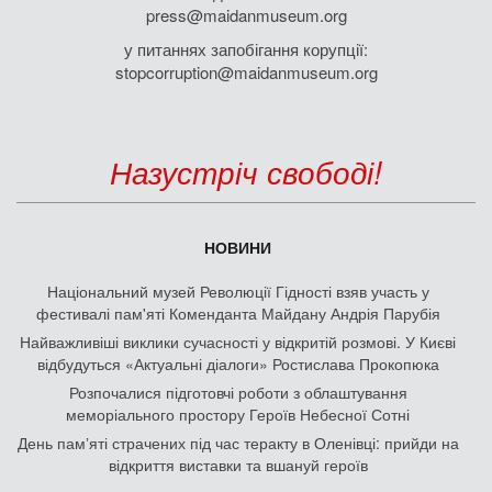
press@maidanmuseum.org
у питаннях запобігання корупції:
stopcorruption@maidanmuseum.org
Назустріч свободі!
НОВИНИ
Національний музей Революції Гідності взяв участь у
фестивалі пам'яті Коменданта Майдану Андрія Парубія
Найважливіші виклики сучасності у відкритій розмові. У Києві
відбудуться «Актуальні діалоги» Ростислава Прокопюка
Розпочалися підготовчі роботи з облаштування
меморіального простору Героїв Небесної Сотні
День памʼяті страчених під час теракту в Оленівці: прийди на
відкриття виставки та вшануй героїв