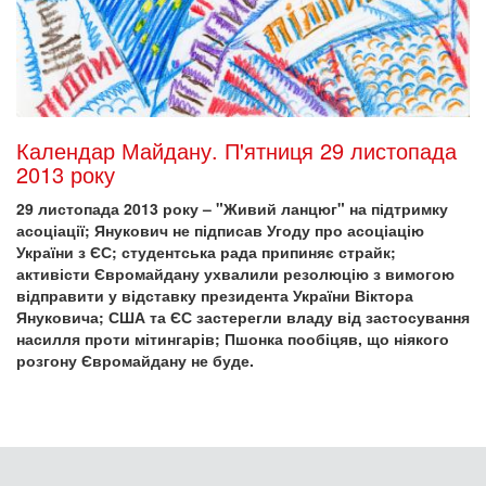
Календар Майдану. П'ятниця 29 листопада
2013 року
29 листопада 2013 року – "Живий ланцюг" на підтримку
асоціації; Янукович не підписав Угоду про асоціацію
України з ЄС; студентська рада припиняє страйк;
активісти Євромайдану ухвалили резолюцію з вимогою
відправити у відставку президента України Віктора
Януковича; США та ЄС застерегли владу від застосування
насилля проти мітингарів; Пшонка пообіцяв, що ніякого
розгону Євромайдану не буде.