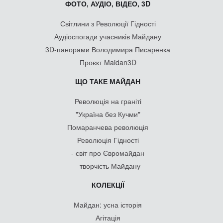
ФОТО, АУДІО, ВІДЕО, 3D
Світлини з Революції Гідності
Аудіоспогади учасників Майдану
3D-панорами Володимира Писаренка
Проєкт Maidan3D
ЩО ТАКЕ МАЙДАН
Революція на граніті
"Україна без Кучми"
Помаранчева революція
Революція Гідності
- світ про Євромайдан
- творчість Майдану
КОЛЕКЦІЇ
Майдан: усна історія
Агітація