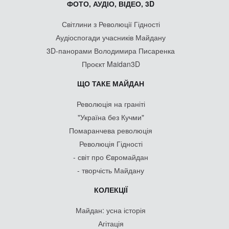
ФОТО, АУДІО, ВІДЕО, 3D
Світлини з Революції Гідності
Аудіоспогади учасників Майдану
3D-панорами Володимира Писаренка
Проєкт Maidan3D
ЩО ТАКЕ МАЙДАН
Революція на граніті
"Україна без Кучми"
Помаранчева революція
Революція Гідності
- світ про Євромайдан
- творчість Майдану
КОЛЕКЦІЇ
Майдан: усна історія
Агітація