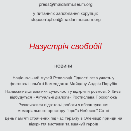
press@maidanmuseum.org
у питаннях запобігання корупції:
stopcorruption@maidanmuseum.org
Назустріч свободі!
НОВИНИ
Національний музей Революції Гідності взяв участь у
фестивалі пам'яті Коменданта Майдану Андрія Парубія
Найважливіші виклики сучасності у відкритій розмові. У Києві
відбудуться «Актуальні діалоги» Ростислава Прокопюка
Розпочалися підготовчі роботи з облаштування
меморіального простору Героїв Небесної Сотні
День памʼяті страчених під час теракту в Оленівці: прийди на
відкриття виставки та вшануй героїв