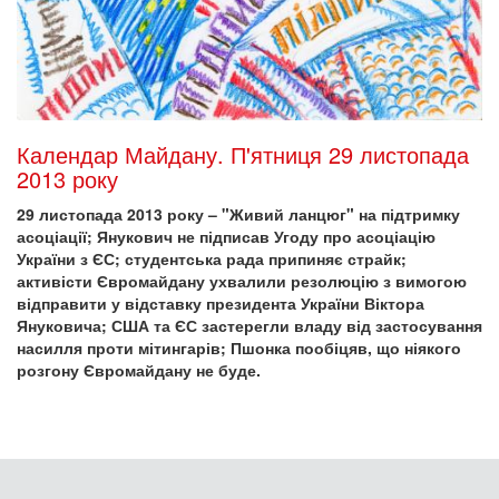
Календар Майдану. П'ятниця 29 листопада
2013 року
29 листопада 2013 року – "Живий ланцюг" на підтримку
асоціації; Янукович не підписав Угоду про асоціацію
України з ЄС; студентська рада припиняє страйк;
активісти Євромайдану ухвалили резолюцію з вимогою
відправити у відставку президента України Віктора
Януковича; США та ЄС застерегли владу від застосування
насилля проти мітингарів; Пшонка пообіцяв, що ніякого
розгону Євромайдану не буде.