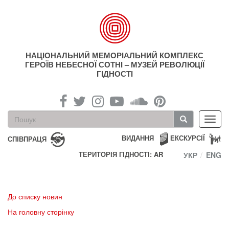
Перейти
до
основного
матеріалу
НАЦІОНАЛЬНИЙ МЕМОРІАЛЬНИЙ КОМПЛЕКС
ГЕРОЇВ НЕБЕСНОЇ СОТНІ – МУЗЕЙ РЕВОЛЮЦІЇ
ГІДНОСТІ
Пошукова
Toggl
форма
navig
Пошук
ВИДАННЯ
ЕКСКУРСІЇ
СПІВПРАЦЯ
ТЕРИТОРІЯ ГІДНОСТІ: AR
УКР
ENG
До списку новин
На головну сторінку