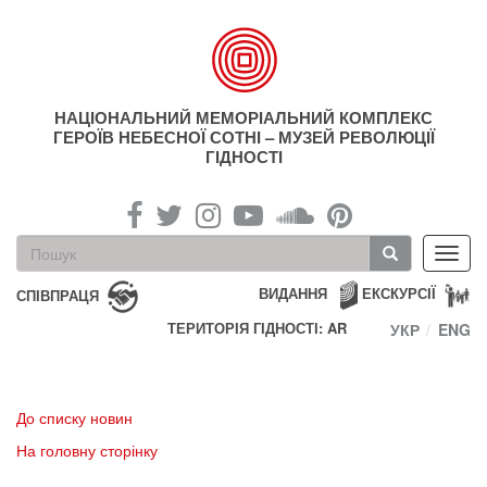
Перейти
до
основного
матеріалу
НАЦІОНАЛЬНИЙ МЕМОРІАЛЬНИЙ КОМПЛЕКС
ГЕРОЇВ НЕБЕСНОЇ СОТНІ – МУЗЕЙ РЕВОЛЮЦІЇ
ГІДНОСТІ
Пошукова
Toggl
форма
navig
Пошук
ВИДАННЯ
ЕКСКУРСІЇ
СПІВПРАЦЯ
ТЕРИТОРІЯ ГІДНОСТІ: AR
УКР
ENG
До списку новин
На головну сторінку