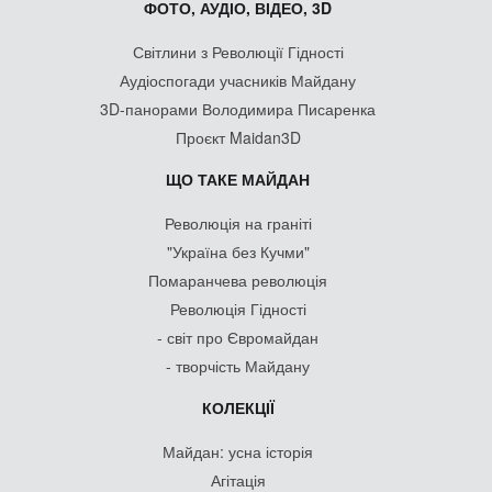
ФОТО, АУДІО, ВІДЕО, 3D
Світлини з Революції Гідності
Аудіоспогади учасників Майдану
3D-панорами Володимира Писаренка
Проєкт Maidan3D
ЩО ТАКЕ МАЙДАН
Революція на граніті
"Україна без Кучми"
Помаранчева революція
Революція Гідності
- світ про Євромайдан
- творчість Майдану
КОЛЕКЦІЇ
Майдан: усна історія
Агітація