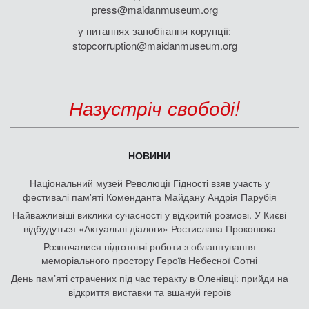
press@maidanmuseum.org
у питаннях запобігання корупції:
stopcorruption@maidanmuseum.org
Назустріч свободі!
НОВИНИ
Національний музей Революції Гідності взяв участь у
фестивалі пам'яті Коменданта Майдану Андрія Парубія
Найважливіші виклики сучасності у відкритій розмові. У Києві
відбудуться «Актуальні діалоги» Ростислава Прокопюка
Розпочалися підготовчі роботи з облаштування
меморіального простору Героїв Небесної Сотні
День памʼяті страчених під час теракту в Оленівці: прийди на
відкриття виставки та вшануй героїв