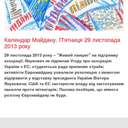
Календар Майдану. П'ятниця 29 листопада
2013 року
29 листопада 2013 року – "Живий ланцюг" на підтримку
асоціації; Янукович не підписав Угоду про асоціацію
України з ЄС; студентська рада припиняє страйк;
активісти Євромайдану ухвалили резолюцію з вимогою
відправити у відставку президента України Віктора
Януковича; США та ЄС застерегли владу від застосування
насилля проти мітингарів; Пшонка пообіцяв, що ніякого
розгону Євромайдану не буде.