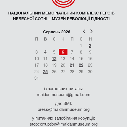
НАЦІОНАЛЬНИЙ МЕМОРІАЛЬНИЙ КОМПЛЕКС ГЕРОЇВ
НЕБЕСНОЇ СОТНІ – МУЗЕЙ РЕВОЛЮЦІЇ ГІДНОСТІ
Попер
Наст
Серпень 2026
П
В
С
Ч
П
С
Н
1
2
3
4
5
6
7
8
9
10
11
12
13
14
15
16
17
18
19
20
21
22
23
24
25
26
27
28
29
30
31
із загальних питань:
maidanmuseum@gmail.com
для ЗМІ:
press@maidanmuseum.org
у питаннях запобігання корупції:
stopcorruption@maidanmuseum.org