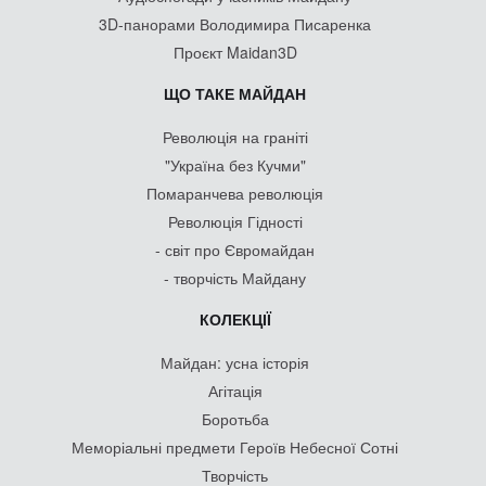
3D-панорами Володимира Писаренка
Проєкт Maidan3D
ЩО ТАКЕ МАЙДАН
Революція на граніті
"Україна без Кучми"
Помаранчева революція
Революція Гідності
- світ про Євромайдан
- творчість Майдану
КОЛЕКЦІЇ
Майдан: усна історія
Агітація
Боротьба
Меморіальні предмети Героїв Небесної Сотні
Творчість