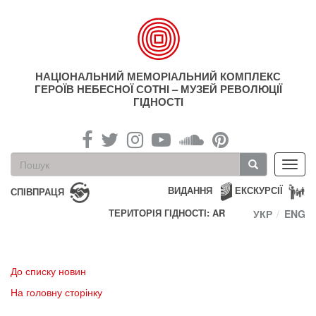
Перейти
до
основного
матеріалу
НАЦІОНАЛЬНИЙ МЕМОРІАЛЬНИЙ КОМПЛЕКС
ГЕРОЇВ НЕБЕСНОЇ СОТНІ – МУЗЕЙ РЕВОЛЮЦІЇ
ГІДНОСТІ
Пошукова
Toggl
форма
navig
Пошук
ВИДАННЯ
ЕКСКУРСІЇ
СПІВПРАЦЯ
ТЕРИТОРІЯ ГІДНОСТІ: AR
УКР
ENG
До списку новин
На головну сторінку