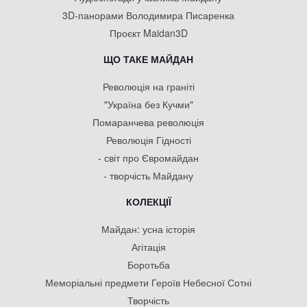
3D-панорами Володимира Писаренка
Проєкт Maidan3D
ЩО ТАКЕ МАЙДАН
Революція на граніті
"Україна без Кучми"
Помаранчева революція
Революція Гідності
- світ про Євромайдан
- творчість Майдану
КОЛЕКЦІЇ
Майдан: усна історія
Агітація
Боротьба
Меморіальні предмети Героїв Небесної Сотні
Творчість