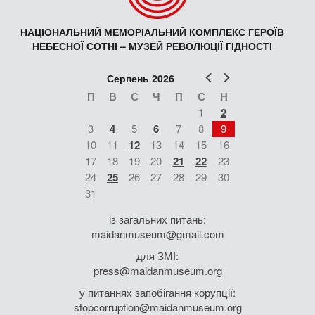
НАЦІОНАЛЬНИЙ МЕМОРІАЛЬНИЙ КОМПЛЕКС ГЕРОЇВ
НЕБЕСНОЇ СОТНІ – МУЗЕЙ РЕВОЛЮЦІЇ ГІДНОСТІ
Попер
Наст
Серпень 2026
П
В
С
Ч
П
С
Н
1
2
3
4
5
6
7
8
9
10
11
12
13
14
15
16
17
18
19
20
21
22
23
24
25
26
27
28
29
30
31
із загальних питань:
maidanmuseum@gmail.com
для ЗМІ:
press@maidanmuseum.org
у питаннях запобігання корупції:
stopcorruption@maidanmuseum.org