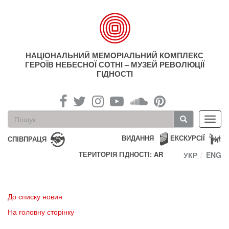
Перейти
до
основного
матеріалу
НАЦІОНАЛЬНИЙ МЕМОРІАЛЬНИЙ КОМПЛЕКС
ГЕРОЇВ НЕБЕСНОЇ СОТНІ – МУЗЕЙ РЕВОЛЮЦІЇ
ГІДНОСТІ
Пошукова
Toggl
форма
navig
Пошук
ВИДАННЯ
ЕКСКУРСІЇ
СПІВПРАЦЯ
ТЕРИТОРІЯ ГІДНОСТІ: AR
УКР
ENG
До списку новин
На головну сторінку