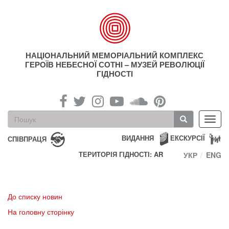
Перейти
до
основного
матеріалу
НАЦІОНАЛЬНИЙ МЕМОРІАЛЬНИЙ КОМПЛЕКС
ГЕРОЇВ НЕБЕСНОЇ СОТНІ – МУЗЕЙ РЕВОЛЮЦІЇ
ГІДНОСТІ
Пошукова
Toggl
форма
navig
Пошук
ВИДАННЯ
ЕКСКУРСІЇ
СПІВПРАЦЯ
ТЕРИТОРІЯ ГІДНОСТІ: AR
УКР
ENG
До списку новин
На головну сторінку