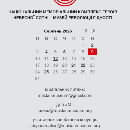
НАЦІОНАЛЬНИЙ МЕМОРІАЛЬНИЙ КОМПЛЕКС ГЕРОЇВ
НЕБЕСНОЇ СОТНІ – МУЗЕЙ РЕВОЛЮЦІЇ ГІДНОСТІ
Попер
Наст
Серпень 2026
П
В
С
Ч
П
С
Н
1
2
3
4
5
6
7
8
9
10
11
12
13
14
15
16
17
18
19
20
21
22
23
24
25
26
27
28
29
30
31
із загальних питань:
maidanmuseum@gmail.com
для ЗМІ:
press@maidanmuseum.org
у питаннях запобігання корупції:
stopcorruption@maidanmuseum.org