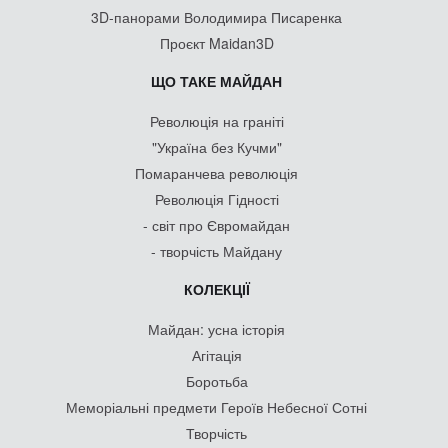
3D-панорами Володимира Писаренка
Проєкт Maidan3D
ЩО ТАКЕ МАЙДАН
Революція на граніті
"Україна без Кучми"
Помаранчева революція
Революція Гідності
- світ про Євромайдан
- творчість Майдану
КОЛЕКЦІЇ
Майдан: усна історія
Агітація
Боротьба
Меморіальні предмети Героїв Небесної Сотні
Творчість