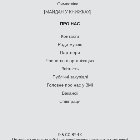
Символіка
[МАЙДАН У КНИЖКАХ]
ПРО НАС
Контакти
Ради музею
Партнери
Членство в організаціях
Звітність
Публічні закупівлі
Головне про нас у ЗМІ
Вакансії
Співпраця
© & CC BY 4.0
Матеріали на цьому сайті захищені законодавством, у тому числі