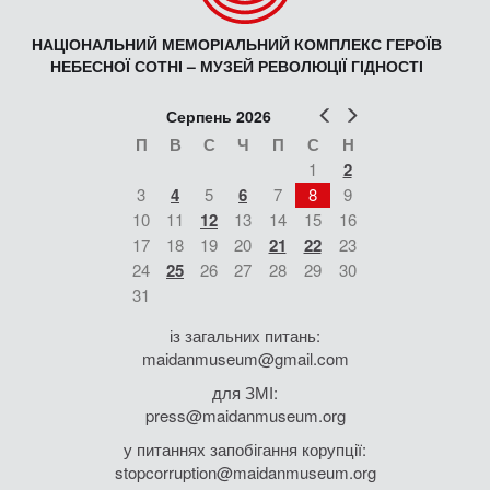
НАЦІОНАЛЬНИЙ МЕМОРІАЛЬНИЙ КОМПЛЕКС ГЕРОЇВ
НЕБЕСНОЇ СОТНІ – МУЗЕЙ РЕВОЛЮЦІЇ ГІДНОСТІ
Попер
Наст
Серпень 2026
П
В
С
Ч
П
С
Н
1
2
3
4
5
6
7
8
9
10
11
12
13
14
15
16
17
18
19
20
21
22
23
24
25
26
27
28
29
30
31
із загальних питань:
maidanmuseum@gmail.com
для ЗМІ:
press@maidanmuseum.org
у питаннях запобігання корупції:
stopcorruption@maidanmuseum.org