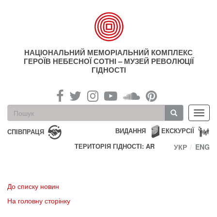
Перейти
до
основного
матеріалу
НАЦІОНАЛЬНИЙ МЕМОРІАЛЬНИЙ КОМПЛЕКС
ГЕРОЇВ НЕБЕСНОЇ СОТНІ – МУЗЕЙ РЕВОЛЮЦІЇ
ГІДНОСТІ
Пошукова
Toggl
форма
navig
Пошук
ВИДАННЯ
ЕКСКУРСІЇ
СПІВПРАЦЯ
ТЕРИТОРІЯ ГІДНОСТІ: AR
УКР
ENG
До списку новин
На головну сторінку