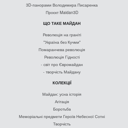
3D-панорами Володимира Писаренка
Проєкт Maidan3D
ЩО ТАКЕ МАЙДАН
Революція на граніті
"Україна без Кучми"
Помаранчева революція
Революція Гідності
- світ про Євромайдан
- творчість Майдану
КОЛЕКЦІЇ
Майдан: усна історія
Агітація
Боротьба
Меморіальні предмети Героїв Небесної Сотні
Творчість