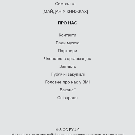
Символіка
[МАЙДАН У КНИЖКАХ]
ПРО НАС
Контакти
Ради музею
Партнери
Членство в організаціях
Звітність
Публічні закупівлі
Головне про нас у ЗМІ
Вакансії
Співпраця
© & CC BY 4.0
Матеріали на цьому сайті захищені законодавством, у тому числі