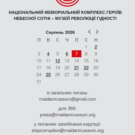
НАЦІОНАЛЬНИЙ МЕМОРІАЛЬНИЙ КОМПЛЕКС ГЕРОЇВ
НЕБЕСНОЇ СОТНІ – МУЗЕЙ РЕВОЛЮЦІЇ ГІДНОСТІ
Попер
Наст
Серпень 2026
П
В
С
Ч
П
С
Н
1
2
3
4
5
6
7
8
9
10
11
12
13
14
15
16
17
18
19
20
21
22
23
24
25
26
27
28
29
30
31
із загальних питань:
maidanmuseum@gmail.com
для ЗМІ:
press@maidanmuseum.org
у питаннях запобігання корупції:
stopcorruption@maidanmuseum.org