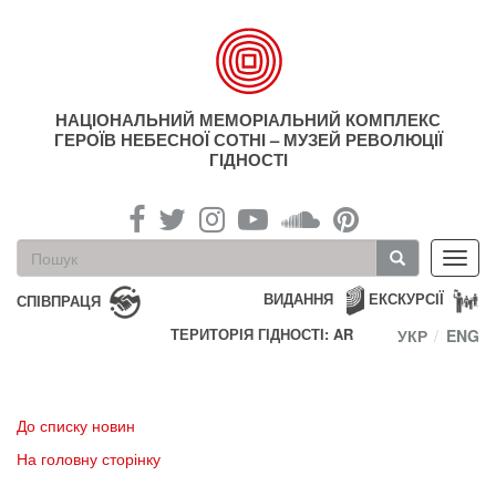
Перейти
до
основного
матеріалу
НАЦІОНАЛЬНИЙ МЕМОРІАЛЬНИЙ КОМПЛЕКС
ГЕРОЇВ НЕБЕСНОЇ СОТНІ – МУЗЕЙ РЕВОЛЮЦІЇ
ГІДНОСТІ
Пошукова
Toggl
форма
navig
Пошук
ВИДАННЯ
ЕКСКУРСІЇ
СПІВПРАЦЯ
ТЕРИТОРІЯ ГІДНОСТІ: AR
УКР
ENG
До списку новин
На головну сторінку