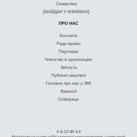
Символіка
[МАЙДАН У КНИЖКАХ]
ПРО НАС
Контакти
Ради музею
Партнери
Членство в організаціях
Звітність
Публічні закупівлі
Головне про нас у ЗМІ
Вакансії
Співпраця
© & CC BY 4.0
Матеріали на цьому сайті захищені законодавством, у тому числі