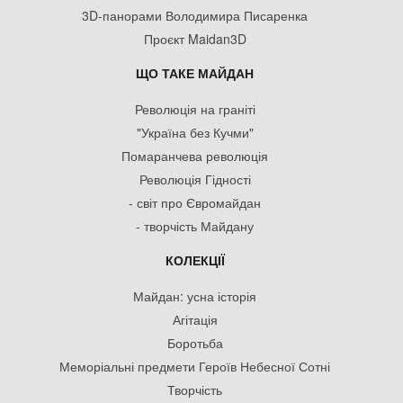
3D-панорами Володимира Писаренка
Проєкт Maidan3D
ЩО ТАКЕ МАЙДАН
Революція на граніті
"Україна без Кучми"
Помаранчева революція
Революція Гідності
- світ про Євромайдан
- творчість Майдану
КОЛЕКЦІЇ
Майдан: усна історія
Агітація
Боротьба
Меморіальні предмети Героїв Небесної Сотні
Творчість