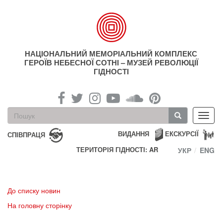
Перейти
до
основного
матеріалу
НАЦІОНАЛЬНИЙ МЕМОРІАЛЬНИЙ КОМПЛЕКС
ГЕРОЇВ НЕБЕСНОЇ СОТНІ – МУЗЕЙ РЕВОЛЮЦІЇ
ГІДНОСТІ
Пошукова
Toggl
форма
navig
Пошук
ВИДАННЯ
ЕКСКУРСІЇ
СПІВПРАЦЯ
ТЕРИТОРІЯ ГІДНОСТІ: AR
УКР
ENG
До списку новин
На головну сторінку