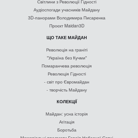
Світлини з Революції Гідності
Аудіоспогади учасників Майдану
3D-панорами Володимира Писаренка
Проєкт Maidan3D
ЩО ТАКЕ МАЙДАН
Революція на граніті
"Україна без Кучми"
Помаранчева революція
Революція Гідності
- світ про Євромайдан
- творчість Майдану
КОЛЕКЦІЇ
Майдан: усна історія
Агітація
Боротьба
Меморіальні предмети Героїв Небесної Сотні