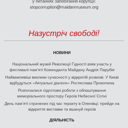
у питаннях запобігання корупції:
stopcorruption@maidanmuseum.org
Назустріч свободі!
НОВИНИ
Національний музей Революції Гідності взяв участь у
фестивалі пам'яті Коменданта Майдану Андрія Парубія
Найважливіші виклики сучасності у відкритій розмові. У Києві
відбудуться «Актуальні діалоги» Ростислава Прокопюка
Розпочалися підготовчі роботи з облаштування
меморіального простору Героїв Небесної Сотні
День памʼяті страчених під час теракту в Оленівці: прийди на
відкриття виставки та вшануй героїв
ДІЯЛЬНІСТЬ