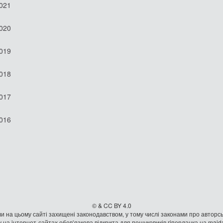
2021
2020
2019
2018
2017
2016
© & CC BY 4.0
и на цьому сайті захищені законодавством, у тому числі законами про авторсь
 на iнтернет-сайтах обов’язкова відкрита для пошуковиків гiперланка на mai