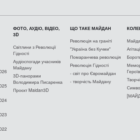
ФОТО, АУДІО, ВІДЕО,
ЩО ТАКЕ МАЙДАН
КОЛЕК
3D
Революція на граніті
Майдан
Світлини з Революції
"Україна без Кучми"
Агітац
Гідності
Помаранчева революція
Борот
Аудіоспогади учасників
Революція Гідності
Мемор
Майдану
2026
Героїв
- світ про Євромайдан
3D-панорами
Творчі
- творчість Майдану
Володимира Писаренка
2025
Симво
Проєкт Maidan3D
[МАЙД
2024
2023
2022