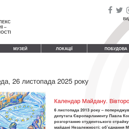
ВИ
ЛЕКС
І –
НОСТІ
МУЗЕЙ
ЛОКАЦІЇ
ПОБУДОВА
да, 26 листопада 2025 року
Календар Майдану. Вівторо
6 листопада 2013 року – попереджув
депутата Європарламенту Павла Ко
розгортанню студентського страйку
майдані Незалежності; об’єднання М