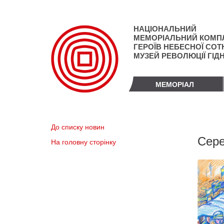
Перейти
до
основного
НАЦІОНАЛЬНИЙ
матеріалу
МЕМОРІАЛЬНИЙ КОМП
ГЕРОЇВ НЕБЕСНОЇ СОТН
МУЗЕЙ РЕВОЛЮЦІЇ ГІД
МЕМОРІАЛ
До списку новин
Сере
На головну сторінку