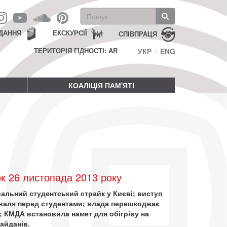
Пошукова
форма
Пошук
ДАННЯ
ЕКСКУРСІЇ
СПІВПРАЦЯ
ТЕРИТОРІЯ ГІДНОСТІ: AR
УКР
ENG
КОАЛІЦІЯ ПАМ'ЯТІ
к 26 листопада 2013 року
альний студентський страйк у Києві; виступ
валя перед студентами; влада перешкоджає
; КМДА встановила намет для обігріву на
айданів.