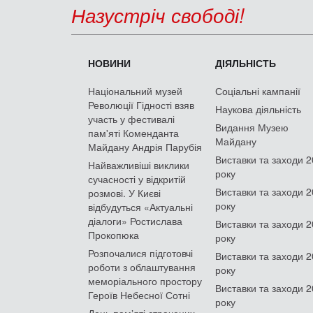
Назустріч свободі!
НОВИНИ
ДІЯЛЬНІСТЬ
Національний музей
Соціальні кампанії
Революції Гідності взяв
Наукова діяльність
участь у фестивалі
Видання Музею
пам'яті Коменданта
Майдану
Майдану Андрія Парубія
Виставки та заходи 
Найважливіші виклики
року
сучасності у відкритій
Виставки та заходи 
розмові. У Києві
року
відбудуться «Актуальні
діалоги» Ростислава
Виставки та заходи 
Прокопюка
року
Розпочалися підготовчі
Виставки та заходи 
роботи з облаштування
року
меморіального простору
Виставки та заходи 
Героїв Небесної Сотні
року