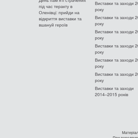
День памʼяті страчених
Виставки та заходи 
під час теракту в
року
Оленівці: прийди на
Виставки та заходи 
відкриття виставки та
року
вшануй героїв
Виставки та заходи 
року
Виставки та заходи 
року
Виставки та заходи 
року
Виставки та заходи 
року
Виставки та заходи
2014–2015 років
Матеріал
При передруку