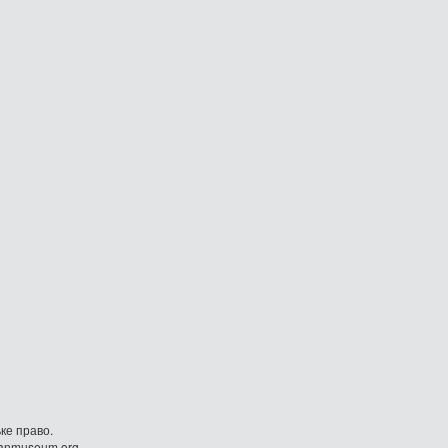
ке право.
danmuseum.org.