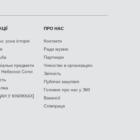
ЦІЇ
ПРО НАС
: усна історія
Контакти
ія
Ради музею
ьба
Партнери
іальні предмети
Членство в організаціях
 Небесної Сотні
Звітність
сть
Публічні закупівлі
ліка
Головне про нас у ЗМІ
АН У КНИЖКАХ]
Вакансії
Співпраця