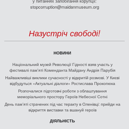
у питаннях запобігання корупції:
stopcorruption@maidanmuseum.org
Назустріч свободі!
НОВИНИ
Національний музей Революції Гідності взяв участь у
фестивалі пам'яті Коменданта Майдану Андрія Парубія
Найважливіші виклики сучасності у відкритій розмові. У Києві
відбудуться «Актуальні діалоги» Ростислава Прокопюка
Розпочалися підготовчі роботи з облаштування
меморіального простору Героїв Небесної Сотні
День памʼяті страчених під час теракту в Оленівці: прийди на
відкриття виставки та вшануй героїв
ДІЯЛЬНІСТЬ