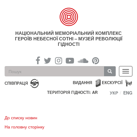
Перейти
до
основного
матеріалу
НАЦІОНАЛЬНИЙ МЕМОРІАЛЬНИЙ КОМПЛЕКС
ГЕРОЇВ НЕБЕСНОЇ СОТНІ – МУЗЕЙ РЕВОЛЮЦІЇ
ГІДНОСТІ
Пошукова
Toggl
форма
navig
Пошук
ВИДАННЯ
ЕКСКУРСІЇ
СПІВПРАЦЯ
ТЕРИТОРІЯ ГІДНОСТІ: AR
УКР
ENG
До списку новин
На головну сторінку