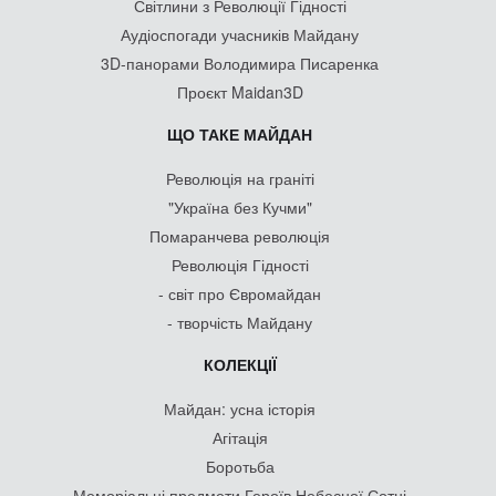
Світлини з Революції Гідності
Аудіоспогади учасників Майдану
3D-панорами Володимира Писаренка
Проєкт Maidan3D
ЩО ТАКЕ МАЙДАН
Революція на граніті
"Україна без Кучми"
Помаранчева революція
Революція Гідності
- світ про Євромайдан
- творчість Майдану
КОЛЕКЦІЇ
Майдан: усна історія
Агітація
Боротьба
Меморіальні предмети Героїв Небесної Сотні