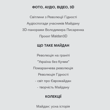
ФОТО, АУДІО, ВІДЕО, 3D
Світлини з Революції Гідності
Аудіоспогади учасників Майдану
3D-панорами Володимира Писаренка
Проєкт Maidan3D
ЩО ТАКЕ МАЙДАН
Революція на граніті
"Україна без Кучми"
Помаранчева революція
Революція Гідності
- світ про Євромайдан
- творчість Майдану
КОЛЕКЦІЇ
Майдан: усна історія