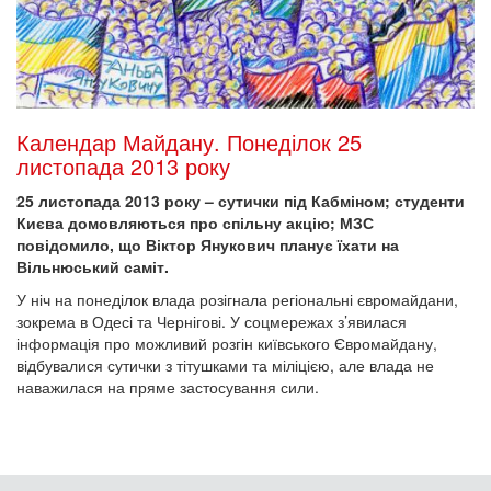
Календар Майдану. Понеділок 25
листопада 2013 року
25 листопада 2013 року – сутички під Кабміном; студенти
Києва домовляються про спільну акцію; МЗС
повідомило, що Віктор Янукович планує їхати на
Вільнюський саміт.
У ніч на понеділок влада розігнала регіональні євромайдани,
зокрема в Одесі та Чернігові. У соцмережах з’явилася
інформація про можливий розгін київського Євромайдану,
відбувалися сутички з тітушками та міліцією, але влада не
наважилася на пряме застосування сили.