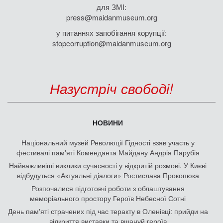
для ЗМІ:
press@maidanmuseum.org
у питаннях запобігання корупції:
stopcorruption@maidanmuseum.org
Назустріч свободі!
НОВИНИ
Національний музей Революції Гідності взяв участь у
фестивалі пам'яті Коменданта Майдану Андрія Парубія
Найважливіші виклики сучасності у відкритій розмові. У Києві
відбудуться «Актуальні діалоги» Ростислава Прокопюка
Розпочалися підготовчі роботи з облаштування
меморіального простору Героїв Небесної Сотні
День памʼяті страчених під час теракту в Оленівці: прийди на
відкриття виставки та вшануй героїв