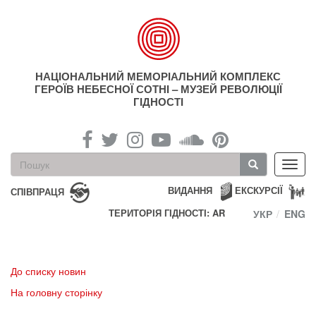
Перейти
до
основного
матеріалу
НАЦІОНАЛЬНИЙ МЕМОРІАЛЬНИЙ КОМПЛЕКС
ГЕРОЇВ НЕБЕСНОЇ СОТНІ – МУЗЕЙ РЕВОЛЮЦІЇ
ГІДНОСТІ
Пошукова
Toggl
форма
navig
Пошук
ВИДАННЯ
ЕКСКУРСІЇ
СПІВПРАЦЯ
ТЕРИТОРІЯ ГІДНОСТІ: AR
УКР
ENG
До списку новин
На головну сторінку