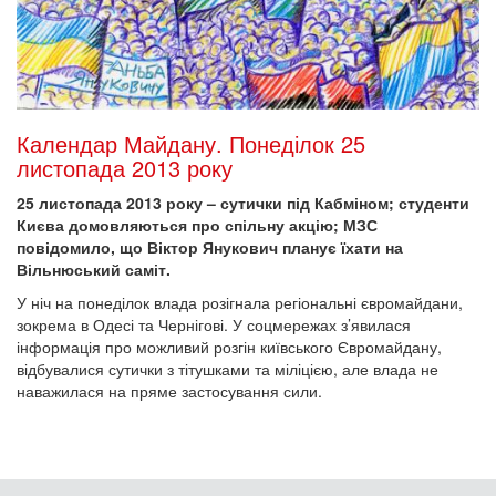
Календар Майдану. Понеділок 25
листопада 2013 року
25 листопада 2013 року – сутички під Кабміном; студенти
Києва домовляються про спільну акцію; МЗС
повідомило, що Віктор Янукович планує їхати на
Вільнюський саміт.
У ніч на понеділок влада розігнала регіональні євромайдани,
зокрема в Одесі та Чернігові. У соцмережах з’явилася
інформація про можливий розгін київського Євромайдану,
відбувалися сутички з тітушками та міліцією, але влада не
наважилася на пряме застосування сили.