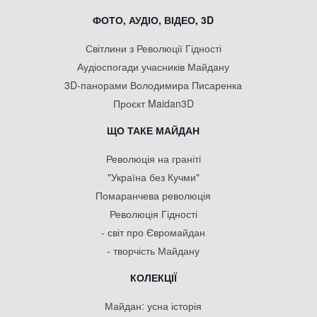
ФОТО, АУДІО, ВІДЕО, 3D
Світлини з Революції Гідності
Аудіоспогади учасників Майдану
3D-панорами Володимира Писаренка
Проєкт Maidan3D
ЩО ТАКЕ МАЙДАН
Революція на граніті
"Україна без Кучми"
Помаранчева революція
Революція Гідності
- світ про Євромайдан
- творчість Майдану
КОЛЕКЦІЇ
Майдан: усна історія