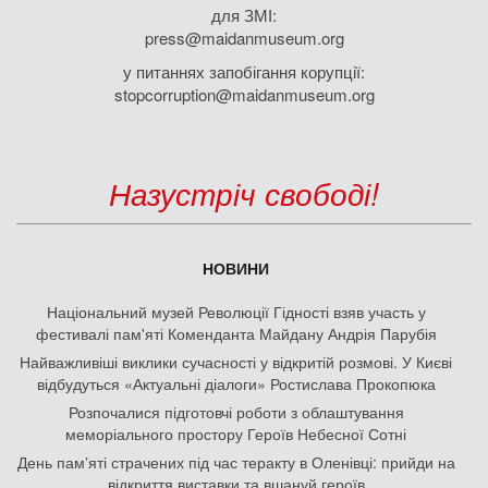
для ЗМІ:
press@maidanmuseum.org
у питаннях запобігання корупції:
stopcorruption@maidanmuseum.org
Назустріч свободі!
НОВИНИ
Національний музей Революції Гідності взяв участь у
фестивалі пам'яті Коменданта Майдану Андрія Парубія
Найважливіші виклики сучасності у відкритій розмові. У Києві
відбудуться «Актуальні діалоги» Ростислава Прокопюка
Розпочалися підготовчі роботи з облаштування
меморіального простору Героїв Небесної Сотні
День памʼяті страчених під час теракту в Оленівці: прийди на
відкриття виставки та вшануй героїв