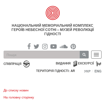
Перейти
до
основного
матеріалу
НАЦІОНАЛЬНИЙ МЕМОРІАЛЬНИЙ КОМПЛЕКС
ГЕРОЇВ НЕБЕСНОЇ СОТНІ – МУЗЕЙ РЕВОЛЮЦІЇ
ГІДНОСТІ
Пошукова
Toggl
форма
navig
Пошук
ВИДАННЯ
ЕКСКУРСІЇ
СПІВПРАЦЯ
ТЕРИТОРІЯ ГІДНОСТІ: AR
УКР
ENG
До списку новин
На головну сторінку