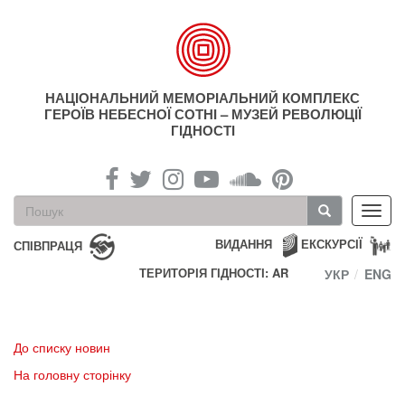
Перейти
до
основного
матеріалу
НАЦІОНАЛЬНИЙ МЕМОРІАЛЬНИЙ КОМПЛЕКС
ГЕРОЇВ НЕБЕСНОЇ СОТНІ – МУЗЕЙ РЕВОЛЮЦІЇ
ГІДНОСТІ
Пошукова
Toggl
форма
navig
Пошук
ВИДАННЯ
ЕКСКУРСІЇ
СПІВПРАЦЯ
ТЕРИТОРІЯ ГІДНОСТІ: AR
УКР
ENG
До списку новин
На головну сторінку