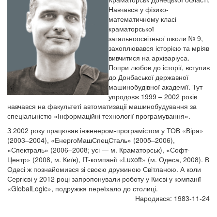
Навчався у фізико-
математичному класі
краматорської
загальноосвітньої школи № 9,
захоплювався історією та мріяв
вивчитися на архіваріуса.
Попри любов до історії, вступив
до Донбаської державної
машинобудівної академії. Тут
упродовж 1999 – 2002 років
навчався на факультеті автоматизації машинобудування за
спеціальністю «Інформаційні технології програмування».
З 2002 року працював інженером-програмістом у ТОВ «Віра»
(2003–2004), «ЕнергоМашСпецСталь» (2005–2006),
«Спектраль» (2006–2008; усі — м. Краматорськ), «Софт-
Центр» (2008, м. Київ), IT-компанії «Luxoft» (м. Одеса, 2008). В
Одесі ж познайомився зі своєю дружиною Світланою. А коли
Сергієві у 2012 році запропонували роботу у Києві у компанії
«GlobalLogic», подружжя переїхало до столиці.
Народився: 1983-11-24