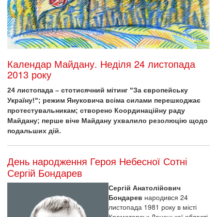
Календар Майдану. Неділя 24 листопада
2013 року
24 листопада – стотисячний мітинг "За європейську
Україну!"; режим Януковича всіма силами перешкоджає
протестувальникам; створено Координаційну раду
Майдану; перше віче Майдану ухвалило резолюцію щодо
подальших дій.
День народження Героя Небесної Сотні
Сергій Бондарев
Сергій Анатолійович
Бондарев
народився 24
листопада 1981 року в місті
Краматорськ Донецької області.