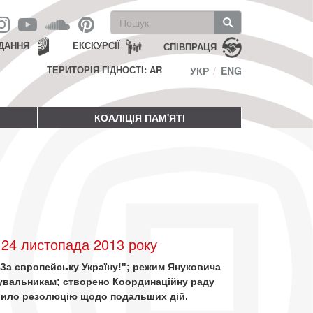
Пошукова
форма
Пошук
ДАННЯ
ЕКСКУРСІЇ
СПІВПРАЦЯ
ТЕРИТОРІЯ ГІДНОСТІ: AR
УКР
ENG
КОАЛІЦІЯ ПАМ'ЯТІ
24 листопада 2013 року
"За європейську Україну!"; режим Януковича
увальникам; створено Координаційну раду
лило резолюцію щодо подальших дій.