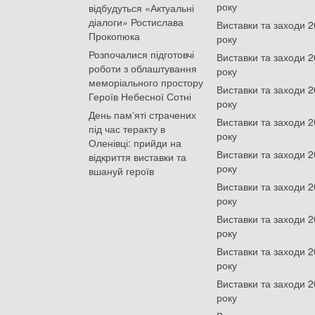
року
відбудуться «Актуальні
діалоги» Ростислава
Виставки та заходи 
Прокопюка
року
Розпочалися підготовчі
Виставки та заходи 
роботи з облаштування
року
меморіального простору
Виставки та заходи 
Героїв Небесної Сотні
року
День памʼяті страчених
Виставки та заходи 
під час теракту в
року
Оленівці: прийди на
Виставки та заходи 
відкриття виставки та
року
вшануй героїв
Виставки та заходи 
року
Виставки та заходи 
року
Виставки та заходи 
року
Виставки та заходи 
року