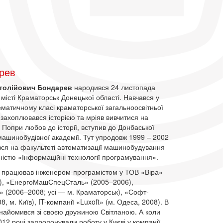
рев
атолійович Бондарев
народився 24 листопада
 місті Краматорськ Донецької області. Навчався у
матичному класі краматорської загальноосвітньої
захоплювався історією та мріяв вивчитися на
. Попри любов до історії, вступив до Донбаської
ашинобудівної академії. Тут упродовж 1999 – 2002
вся на факультеті автоматизації машинобудування
ністю «Інформаційні технології програмування».
у працював інженером-програмістом у ТОВ «Віра»
), «ЕнергоМашСпецСталь» (2005–2006),
» (2006–2008; усі — м. Краматорськ), «Софт-
8, м. Київ), IT-компанії «Luxoft» (м. Одеса, 2008). В
знайомився зі своєю дружиною Світланою. А коли
2012 році запропонували роботу у Києві у компанії