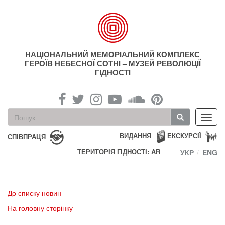
Перейти
до
основного
матеріалу
НАЦІОНАЛЬНИЙ МЕМОРІАЛЬНИЙ КОМПЛЕКС
ГЕРОЇВ НЕБЕСНОЇ СОТНІ – МУЗЕЙ РЕВОЛЮЦІЇ
ГІДНОСТІ
Пошукова
Toggl
форма
navig
Пошук
ВИДАННЯ
ЕКСКУРСІЇ
СПІВПРАЦЯ
ТЕРИТОРІЯ ГІДНОСТІ: AR
УКР
ENG
До списку новин
На головну сторінку