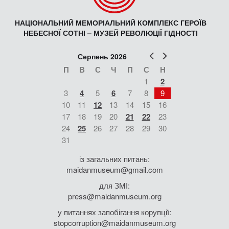
НАЦІОНАЛЬНИЙ МЕМОРІАЛЬНИЙ КОМПЛЕКС ГЕРОЇВ
НЕБЕСНОЇ СОТНІ – МУЗЕЙ РЕВОЛЮЦІЇ ГІДНОСТІ
Попер
Наст
Серпень 2026
П
В
С
Ч
П
С
Н
1
2
3
4
5
6
7
8
9
10
11
12
13
14
15
16
17
18
19
20
21
22
23
24
25
26
27
28
29
30
31
із загальних питань:
maidanmuseum@gmail.com
для ЗМІ:
press@maidanmuseum.org
у питаннях запобігання корупції:
stopcorruption@maidanmuseum.org