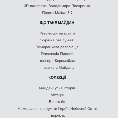
3D-панорами Володимира Писаренка
Проєкт Maidan3D
ЩО ТАКЕ МАЙДАН
Революція на граніті
"Україна без Кучми"
Помаранчева революція
Революція Гідності
- світ про Євромайдан
- творчість Майдану
КОЛЕКЦІЇ
Майдан: усна історія
Агітація
Боротьба
Меморіальні предмети Героїв Небесної Сотні
Творчість