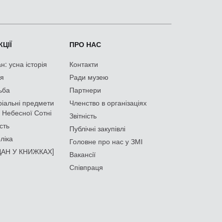
ЦІЇ
ПРО НАС
: усна історія
Контакти
ія
Ради музею
ьба
Партнери
іальні предмети
Членство в організаціях
 Небесної Сотні
Звітність
сть
Публічні закупівлі
ліка
Головне про нас у ЗМІ
АН У КНИЖКАХ]
Вакансії
Співпраця