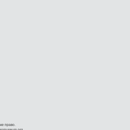
ке право.
danmuseum.org.