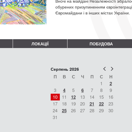
Вночі на майдані Незалежності зібралос
обурених призупиненням євроінтеграції.
Євромайдани і в інших містах України.
ЛОКАЦІЇ
ПОБУДОВА
Попер
Наст
Серпень 2026
П
В
С
Ч
П
С
Н
1
2
3
4
5
6
7
8
9
10
11
12
13
14
15
16
17
18
19
20
21
22
23
24
25
26
27
28
29
30
31