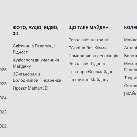
ФОТО, АУДІО, ВІДЕО,
ЩО ТАКЕ МАЙДАН
КОЛЕК
3D
Революція на граніті
Майдан
Світлини з Революції
"Україна без Кучми"
Агітац
Гідності
Помаранчева революція
Борот
Аудіоспогади учасників
Революція Гідності
Мемор
Майдану
2026
Героїв
- світ про Євромайдан
3D-панорами
Творчі
- творчість Майдану
Володимира Писаренка
2025
Симво
Проєкт Maidan3D
[МАЙД
2024
2023
2022