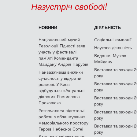
Назустріч свободі!
НОВИНИ
ДІЯЛЬНІСТЬ
Національний музей
Соціальні кампанії
Революції Гідності взяв
Наукова діяльність
участь у фестивалі
Видання Музею
пам'яті Коменданта
Майдану
Майдану Андрія Парубія
Виставки та заходи 
Найважливіші виклики
року
сучасності у відкритій
Виставки та заходи 
розмові. У Києві
року
відбудуться «Актуальні
діалоги» Ростислава
Виставки та заходи 
Прокопюка
року
Розпочалися підготовчі
Виставки та заходи 
роботи з облаштування
року
меморіального простору
Виставки та заходи 
Героїв Небесної Сотні
року
День памʼяті страчених