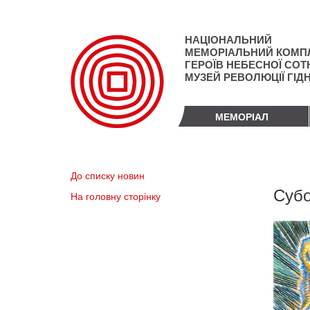
Перейти
до
основного
НАЦІОНАЛЬНИЙ
матеріалу
МЕМОРІАЛЬНИЙ КОМП
ГЕРОЇВ НЕБЕСНОЇ СОТН
МУЗЕЙ РЕВОЛЮЦІЇ ГІД
МЕМОРІАЛ
До списку новин
Субо
На головну сторінку