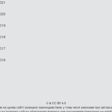
2021
2020
2019
2018
2017
2016
© & CC BY 4.0
и на цьому сайті захищені законодавством, у тому числі законами про авторсь
 на iнтернет-сайтах обов’язкова відкрита для пошуковиків гiперланка на mai