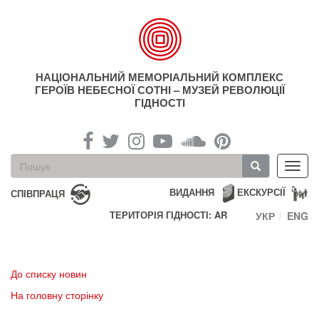
Перейти
до
основного
матеріалу
НАЦІОНАЛЬНИЙ МЕМОРІАЛЬНИЙ КОМПЛЕКС
ГЕРОЇВ НЕБЕСНОЇ СОТНІ – МУЗЕЙ РЕВОЛЮЦІЇ
ГІДНОСТІ
Пошукова
Toggl
форма
navig
Пошук
ВИДАННЯ
ЕКСКУРСІЇ
СПІВПРАЦЯ
ТЕРИТОРІЯ ГІДНОСТІ: AR
УКР
ENG
До списку новин
На головну сторінку