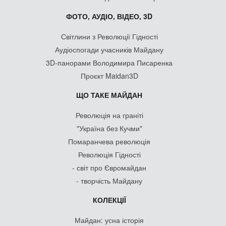
ФОТО, АУДІО, ВІДЕО, 3D
Світлини з Революції Гідності
Аудіоспогади учасників Майдану
3D-панорами Володимира Писаренка
Проєкт Maidan3D
ЩО ТАКЕ МАЙДАН
Революція на граніті
"Україна без Кучми"
Помаранчева революція
Революція Гідності
- світ про Євромайдан
- творчість Майдану
КОЛЕКЦІЇ
Майдан: усна історія