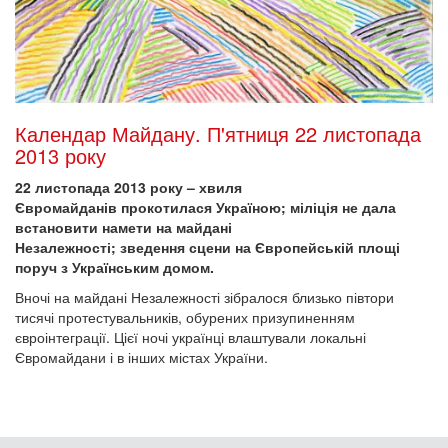
Календар Майдану. П'ятниця 22 листопада
2013 року
22 листопада 2013 року – хвиля
Євромайданів прокотилася Україною; міліція не дала
встановити намети на майдані
Незалежності; зведення сцени на Європейській площі
поруч з Українським домом.
Вночі на майдані Незалежності зібралося близько півтори
тисячі протестувальників, обурених призупиненням
євроінтеграції. Цієї ночі українці влаштували локальні
Євромайдани і в інших містах України.