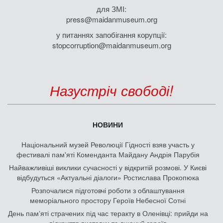
для ЗМІ:
press@maidanmuseum.org
у питаннях запобігання корупції:
stopcorruption@maidanmuseum.org
Назустріч свободі!
НОВИНИ
Національний музей Революції Гідності взяв участь у
фестивалі пам'яті Коменданта Майдану Андрія Парубія
Найважливіші виклики сучасності у відкритій розмові. У Києві
відбудуться «Актуальні діалоги» Ростислава Прокопюка
Розпочалися підготовчі роботи з облаштування
меморіального простору Героїв Небесної Сотні
День памʼяті страчених під час теракту в Оленівці: прийди на
відкриття виставки та вшануй героїв