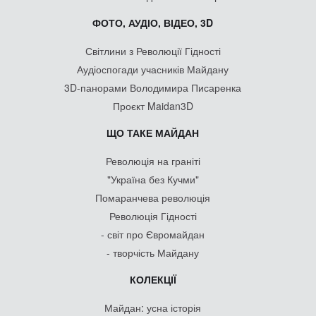
ФОТО, АУДІО, ВІДЕО, 3D
Світлини з Революції Гідності
Аудіоспогади учасників Майдану
3D-панорами Володимира Писаренка
Проєкт Maidan3D
ЩО ТАКЕ МАЙДАН
Революція на граніті
"Україна без Кучми"
Помаранчева революція
Революція Гідності
- світ про Євромайдан
- творчість Майдану
КОЛЕКЦІЇ
Майдан: усна історія