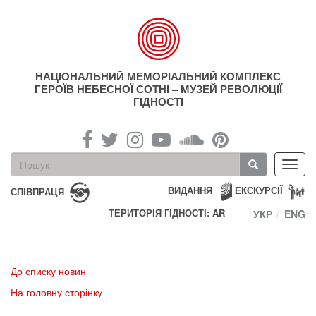
Перейти
до
основного
матеріалу
НАЦІОНАЛЬНИЙ МЕМОРІАЛЬНИЙ КОМПЛЕКС
ГЕРОЇВ НЕБЕСНОЇ СОТНІ – МУЗЕЙ РЕВОЛЮЦІЇ
ГІДНОСТІ
Пошукова
Toggl
форма
navig
Пошук
ВИДАННЯ
ЕКСКУРСІЇ
СПІВПРАЦЯ
ТЕРИТОРІЯ ГІДНОСТІ: AR
УКР
ENG
До списку новин
На головну сторінку