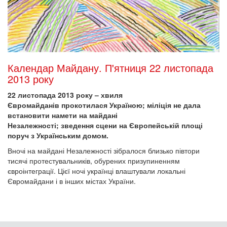
Календар Майдану. П'ятниця 22 листопада
2013 року
22 листопада 2013 року – хвиля
Євромайданів прокотилася Україною; міліція не дала
встановити намети на майдані
Незалежності; зведення сцени на Європейській площі
поруч з Українським домом.
Вночі на майдані Незалежності зібралося близько півтори
тисячі протестувальників, обурених призупиненням
євроінтеграції. Цієї ночі українці влаштували локальні
Євромайдани і в інших містах України.