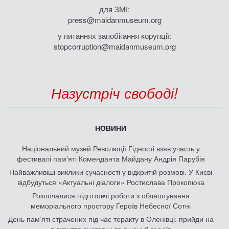
для ЗМІ:
press@maidanmuseum.org
у питаннях запобігання корупції:
stopcorruption@maidanmuseum.org
Назустріч свободі!
НОВИНИ
Національний музей Революції Гідності взяв участь у
фестивалі пам'яті Коменданта Майдану Андрія Парубія
Найважливіші виклики сучасності у відкритій розмові. У Києві
відбудуться «Актуальні діалоги» Ростислава Прокопюка
Розпочалися підготовчі роботи з облаштування
меморіального простору Героїв Небесної Сотні
День памʼяті страчених під час теракту в Оленівці: прийди на
відкриття виставки та вшануй героїв