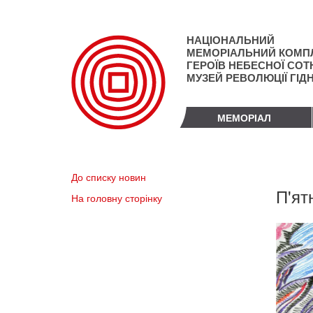
Перейти
до
основного
НАЦІОНАЛЬНИЙ
матеріалу
МЕМОРІАЛЬНИЙ КОМП
ГЕРОЇВ НЕБЕСНОЇ СОТН
МУЗЕЙ РЕВОЛЮЦІЇ ГІД
МЕМОРІАЛ
До списку новин
П'ят
На головну сторінку