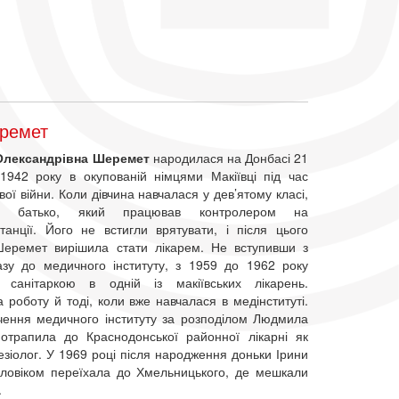
еремет
лександрівна Шеремет
народилася на Донбасі 21
1942 року в окупованій німцями Макіївці під час
ової війни. Коли дівчина навчалася у дев’ятому класі,
її батько, який працював контролером на
станції. Його не встигли врятувати, і після цього
еремет вирішила стати лікарем. Не вступивши з
зу до медичного інституту, з 1959 до 1962 року
 санітаркою в одній із макіївських лікарень.
роботу й тоді, коли вже навчалася в медінституті.
нчення медичного інституту за розподілом Людмила
трапила до Краснодонської районної лікарні як
езіолог. У 1969 році після народження доньки Ірини
оловіком переїхала до Хмельницького, де мешкали
.