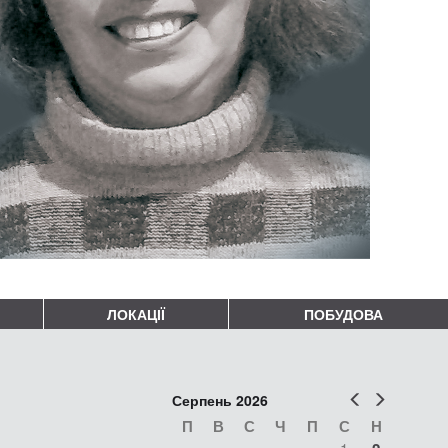
ЛОКАЦІЇ
ПОБУДОВА
Попер
Наст
Серпень 2026
П
В
С
Ч
П
С
Н