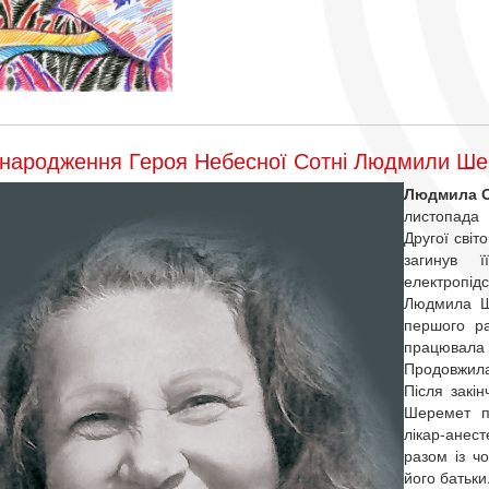
народження Героя Небесної Сотні Людмили Ш
Людмила О
листопада 
Другої світ
загинув 
електропід
Людмила Ш
першого ра
працювала
Продовжила 
Після закі
Шеремет по
лікар-анест
разом із ч
його батьки