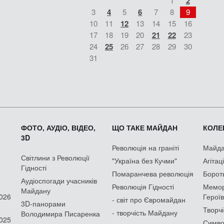
1
2
3
4
5
6
7
8
9
10
11
12
13
14
15
16
17
18
19
20
21
22
23
24
25
26
27
28
29
30
31
ФОТО, АУДІО, ВІДЕО,
ЩО ТАКЕ МАЙДАН
КОЛЕК
3D
Революція на граніті
Майдан
Світлини з Революції
"Україна без Кучми"
Агітац
Гідності
Помаранчева революція
Борот
Аудіоспогади учасників
Революція Гідності
Мемор
Майдану
2026
Героїв
- світ про Євромайдан
3D-панорами
Творчі
- творчість Майдану
Володимира Писаренка
2025
Симво