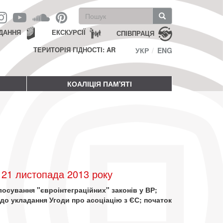
Пошукова
форма
Пошук
ДАННЯ
ЕКСКУРСІЇ
СПІВПРАЦЯ
ТЕРИТОРІЯ ГІДНОСТІ: AR
УКР
ENG
КОАЛІЦІЯ ПАМ'ЯТІ
21 листопада 2013 року
лосування "євроінтеграційних" законів у ВР;
до укладання Угоди про асоціацію з ЄС; початок