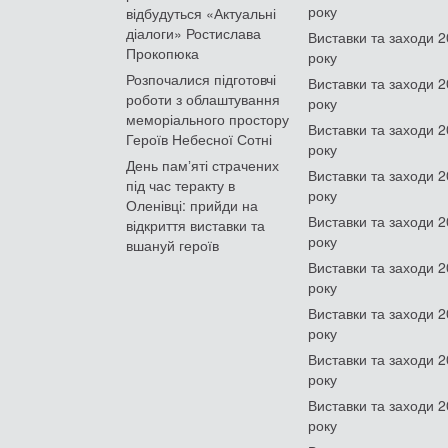
року
відбудуться «Актуальні
діалоги» Ростислава
Виставки та заходи 
Прокопюка
року
Розпочалися підготовчі
Виставки та заходи 
роботи з облаштування
року
меморіального простору
Виставки та заходи 
Героїв Небесної Сотні
року
День памʼяті страчених
Виставки та заходи 
під час теракту в
року
Оленівці: прийди на
Виставки та заходи 
відкриття виставки та
року
вшануй героїв
Виставки та заходи 
року
Виставки та заходи 
року
Виставки та заходи 
року
Виставки та заходи 
року