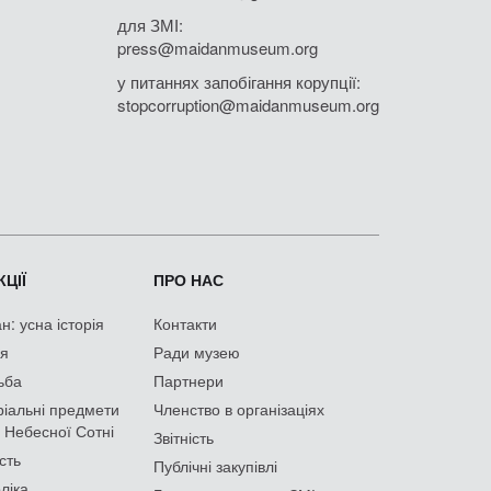
для ЗМІ:
press@maidanmuseum.org
у питаннях запобігання корупції:
stopcorruption@maidanmuseum.org
ЦІЇ
ПРО НАС
: усна історія
Контакти
ія
Ради музею
ьба
Партнери
іальні предмети
Членство в організаціях
 Небесної Сотні
Звітність
сть
Публічні закупівлі
ліка