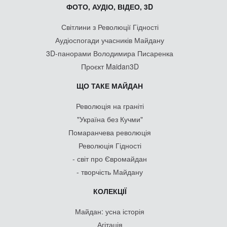
ФОТО, АУДІО, ВІДЕО, 3D
Світлини з Революції Гідності
Аудіоспогади учасників Майдану
3D-панорами Володимира Писаренка
Проєкт Maidan3D
ЩО ТАКЕ МАЙДАН
Революція на граніті
"Україна без Кучми"
Помаранчева революція
Революція Гідності
- світ про Євромайдан
- творчість Майдану
КОЛЕКЦІЇ
Майдан: усна історія
Агітація