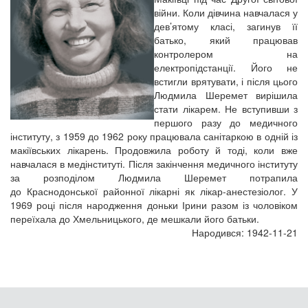
війни. Коли дівчина навчалася у
дев’ятому класі, загинув її
батько, який працював
контролером на
електропідстанції. Його не
встигли врятувати, і після цього
Людмила Шеремет вирішила
стати лікарем. Не вступивши з
першого разу до медичного
інституту, з 1959 до 1962 року працювала санітаркою в одній із
макіївських лікарень. Продовжила роботу й тоді, коли вже
навчалася в медінституті. Після закінчення медичного інституту
за розподілом Людмила Шеремет потрапила
до Краснодонської районної лікарні як лікар-анестезіолог. У
1969 році після народження доньки Ірини разом із чоловіком
переїхала до Хмельницького, де мешкали його батьки.
Народився: 1942-11-21