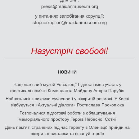
press@maidanmuseum.org
у питаннях запобігання корупції:
stopcorruption@maidanmuseum.org
Назустріч свободі!
НОВИНИ
Національний музей Революції Гідності взяв участь у
фестивалі пам'яті Коменданта Майдану Андрія Парубія
Найважливіші виклики сучасності у відкритій розмові. У Києві
відбудуться «Актуальні діалоги» Ростислава Прокопюка
Розпочалися підготовчі роботи з облаштування
меморіального простору Героїв Небесної Сотні
День памʼяті страчених під час теракту в Оленівці: прийди на
відкриття виставки та вшануй героїв