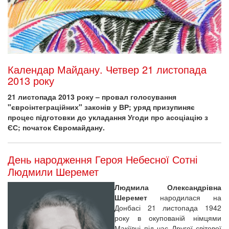
Календар Майдану. Четвер 21 листопада
2013 року
21 листопада 2013 року – провал голосування
"євроінтеграційних" законів у ВР; уряд призупиняє
процес підготовки до укладання Угоди про асоціацію з
ЄС; початок Євромайдану.
День народження Героя Небесної Сотні
Людмили Шеремет
Людмила Олександрівна
Шеремет
народилася на
Донбасі 21 листопада 1942
року в окупованій німцями
Макіївці під час Другої світової