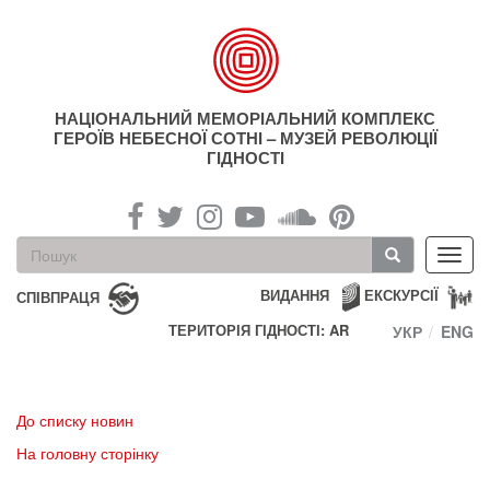
Перейти
до
основного
матеріалу
НАЦІОНАЛЬНИЙ МЕМОРІАЛЬНИЙ КОМПЛЕКС
ГЕРОЇВ НЕБЕСНОЇ СОТНІ – МУЗЕЙ РЕВОЛЮЦІЇ
ГІДНОСТІ
Пошукова
Toggl
форма
navig
Пошук
ВИДАННЯ
ЕКСКУРСІЇ
СПІВПРАЦЯ
ТЕРИТОРІЯ ГІДНОСТІ: AR
УКР
ENG
До списку новин
На головну сторінку