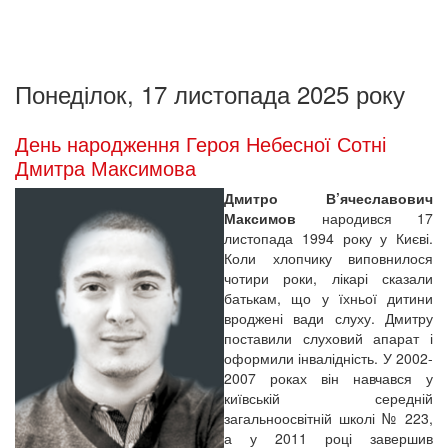
Понеділок, 17 листопада 2025 року
День народження Героя Небесної Сотні
Дмитра Максимова
Дмитро В’ячеславович
Максимов
народився 17
листопада 1994 року у Києві.
Коли хлопчику виповнилося
чотири роки, лікарі сказали
батькам, що у їхньої дитини
вроджені вади слуху. Дмитру
поставили слуховий апарат і
оформили інвалідність. У 2002-
2007 роках він навчався у
київській середній
загальноосвітній школі № 223,
а у 2011 році завершив