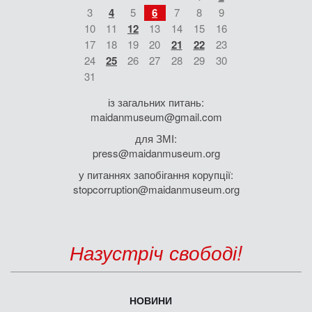
3
4
5
6
7
8
9
10
11
12
13
14
15
16
17
18
19
20
21
22
23
24
25
26
27
28
29
30
31
із загальних питань:
maidanmuseum@gmail.com
для ЗМІ:
press@maidanmuseum.org
у питаннях запобігання корупції:
stopcorruption@maidanmuseum.org
Назустріч свободі!
НОВИНИ