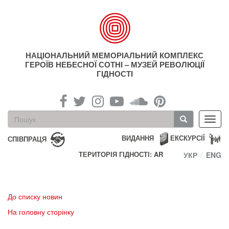
Перейти
до
основного
матеріалу
НАЦІОНАЛЬНИЙ МЕМОРІАЛЬНИЙ КОМПЛЕКС
ГЕРОЇВ НЕБЕСНОЇ СОТНІ – МУЗЕЙ РЕВОЛЮЦІЇ
ГІДНОСТІ
Пошукова
Toggl
форма
navig
Пошук
ВИДАННЯ
ЕКСКУРСІЇ
СПІВПРАЦЯ
ТЕРИТОРІЯ ГІДНОСТІ: AR
УКР
ENG
До списку новин
На головну сторінку