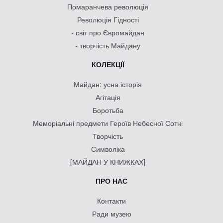
Помаранчева революція
Революція Гідності
- світ про Євромайдан
- творчість Майдану
КОЛЕКЦІЇ
Майдан: усна історія
Агітація
Боротьба
Меморіальні предмети Героїв Небесної Сотні
Творчість
Символіка
[МАЙДАН У КНИЖКАХ]
ПРО НАС
Контакти
Ради музею