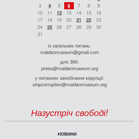
3
4
5
6
7
8
9
10
11
12
13
14
15
16
17
18
19
20
21
22
23
24
25
26
27
28
29
30
31
із загальних питань:
maidanmuseum@gmail.com
для ЗМІ:
press@maidanmuseum.org
у питаннях запобігання корупції:
stopcorruption@maidanmuseum.org
Назустріч свободі!
НОВИНИ