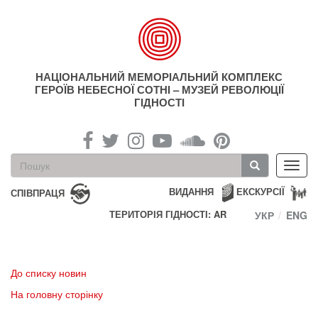
Перейти
до
основного
матеріалу
НАЦІОНАЛЬНИЙ МЕМОРІАЛЬНИЙ КОМПЛЕКС
ГЕРОЇВ НЕБЕСНОЇ СОТНІ – МУЗЕЙ РЕВОЛЮЦІЇ
ГІДНОСТІ
Пошукова
Toggl
форма
navig
Пошук
ВИДАННЯ
ЕКСКУРСІЇ
СПІВПРАЦЯ
ТЕРИТОРІЯ ГІДНОСТІ: AR
УКР
ENG
До списку новин
На головну сторінку