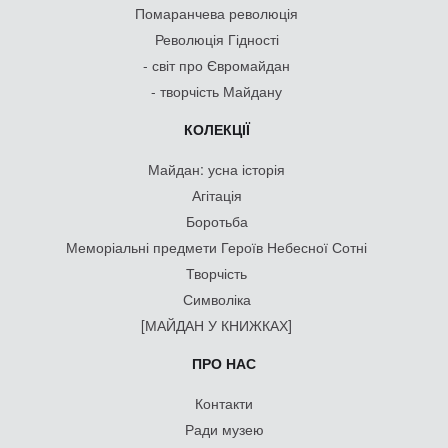
Помаранчева революція
Революція Гідності
- світ про Євромайдан
- творчість Майдану
КОЛЕКЦІЇ
Майдан: усна історія
Агітація
Боротьба
Меморіальні предмети Героїв Небесної Сотні
Творчість
Символіка
[МАЙДАН У КНИЖКАХ]
ПРО НАС
Контакти
Ради музею