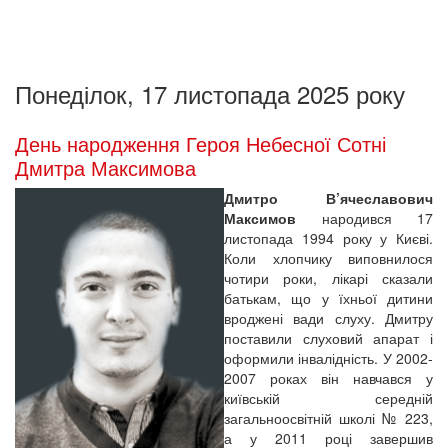
Понеділок, 17 листопада 2025 року
День народження Героя Небесної Сотні
Дмитра Максимова
Дмитро В’ячеславович
Максимов
народився 17
листопада 1994 року у Києві.
Коли хлопчику виповнилося
чотири роки, лікарі сказали
батькам, що у їхньої дитини
вроджені вади слуху. Дмитру
поставили слуховий апарат і
оформили інвалідність. У 2002-
2007 роках він навчався у
київській середній
загальноосвітній школі № 223,
а у 2011 році завершив