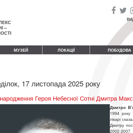
ВИ
ЛЕКС
І –
НОСТІ
МУЗЕЙ
ЛОКАЦІЇ
ПОБУДОВА
ділок, 17 листопада 2025 року
народження Героя Небесної Сотні Дмитра Мак
Дмитро В’
1994 року 
лікарі сказ
Дмитру пос
2002-200