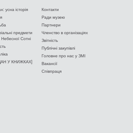
: усна історія
Контакти
ія
Ради музею
ьба
Партнери
іальні предмети
Членство в організаціях
 Небесної Сотні
Звітність
сть
Публічні закупівлі
ліка
Головне про нас у ЗМІ
АН У КНИЖКАХ]
Вакансії
Співпраця