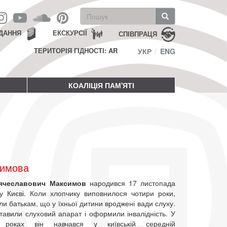
Пошукова
форма
Пошук
ДАННЯ
ЕКСКУРСІЇ
СПІВПРАЦЯ
ТЕРИТОРІЯ ГІДНОСТІ: AR
УКР
ENG
КОАЛІЦІЯ ПАМ'ЯТІ
симова
ячеславович Максимов
народився 17 листопада
у Києві. Коли хлопчику виповнилося чотири роки,
али батькам, що у їхньої дитини вроджені вади слуху.
тавили слуховий апарат і оформили інвалідність. У
7 роках він навчався у київській середній