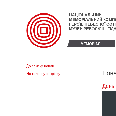
Перейти
до
основного
НАЦІОНАЛЬНИЙ
матеріалу
МЕМОРІАЛЬНИЙ КОМП
ГЕРОЇВ НЕБЕСНОЇ СОТН
МУЗЕЙ РЕВОЛЮЦІЇ ГІД
МЕМОРІАЛ
До списку новин
Поне
На головну сторінку
День 