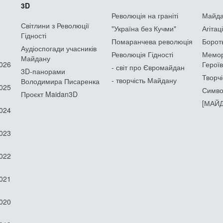
3D
Революція на граніті
Майдан
Світлини з Революції
"Україна без Кучми"
Агітац
Гідності
Помаранчева революція
Борот
Аудіоспогади учасників
Революція Гідності
Мемор
Майдану
2026
Героїв
- світ про Євромайдан
3D-панорами
Творчі
- творчість Майдану
Володимира Писаренка
2025
Симво
Проєкт Maidan3D
[МАЙД
2024
2023
2022
2021
2020