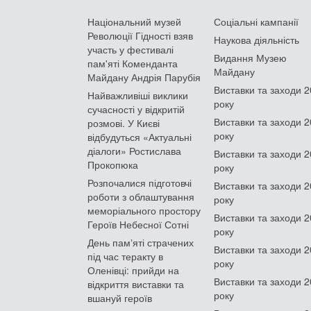
Національний музей
Соціальні кампанії
Революції Гідності взяв
Наукова діяльність
участь у фестивалі
Видання Музею
пам'яті Коменданта
Майдану
Майдану Андрія Парубія
Виставки та заходи 
Найважливіші виклики
року
сучасності у відкритій
Виставки та заходи 
розмові. У Києві
року
відбудуться «Актуальні
діалоги» Ростислава
Виставки та заходи 
Прокопюка
року
Розпочалися підготовчі
Виставки та заходи 
роботи з облаштування
року
меморіального простору
Виставки та заходи 
Героїв Небесної Сотні
року
День памʼяті страчених
Виставки та заходи 
під час теракту в
року
Оленівці: прийди на
Виставки та заходи 
відкриття виставки та
року
вшануй героїв