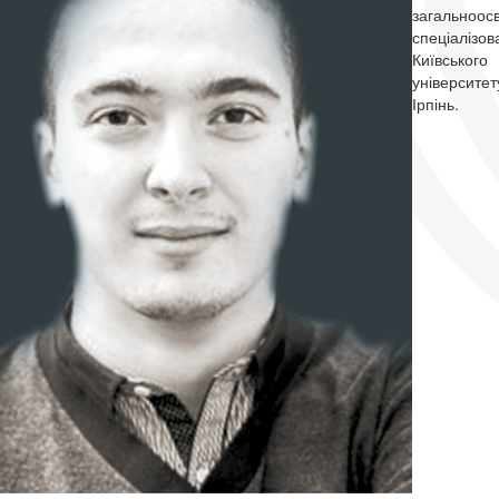
загальноо
спеціалізо
Київського
університе
Ірпінь.