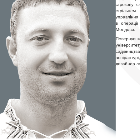
строкову с
стрільцем
управління 
в операції
Молдови.
Повернувшис
університе
садівницт
аспірантурі
дизайнер л