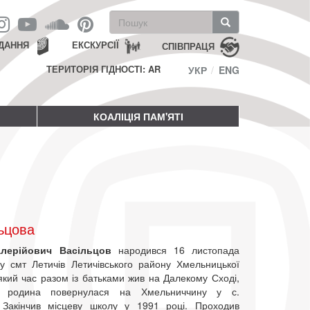
Пошукова
форма
Пошук
ДАННЯ
ЕКСКУРСІЇ
СПІВПРАЦЯ
ТЕРИТОРІЯ ГІДНОСТІ: AR
УКР
ENG
КОАЛІЦІЯ ПАМ'ЯТІ
ьцова
алерійович Васільцов
народився 16 листопада
у смт Летичів Летичівського району Хмельницької
який час разом із батьками жив на Далекому Сході,
м родина повернулася на Хмельниччину у с.
. Закінчив місцеву школу у 1991 році. Проходив