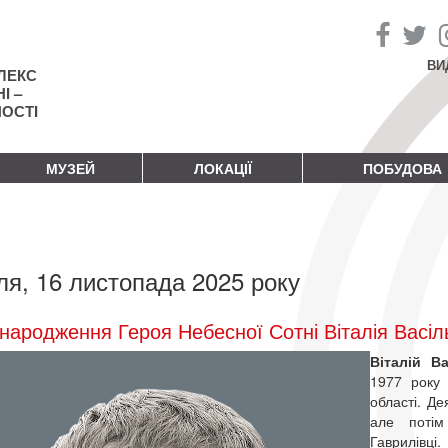
ВИ
ЛЕКС
І –
НОСТІ
МУЗЕЙ
ЛОКАЦІЇ
ПОБУДОВА
ля, 16 листопада 2025 року
народження Героя Небесної Сотні Віталія Васіл
Віталій В
1977 року 
області. Де
але поті
Гаврилівці