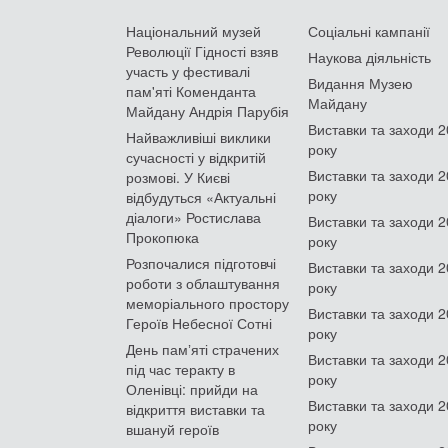
Національний музей
Соціальні кампанії
Революції Гідності взяв
Наукова діяльність
участь у фестивалі
Видання Музею
пам'яті Коменданта
Майдану
Майдану Андрія Парубія
Виставки та заходи 
Найважливіші виклики
року
сучасності у відкритій
Виставки та заходи 
розмові. У Києві
року
відбудуться «Актуальні
діалоги» Ростислава
Виставки та заходи 
Прокопюка
року
Розпочалися підготовчі
Виставки та заходи 
роботи з облаштування
року
меморіального простору
Виставки та заходи 
Героїв Небесної Сотні
року
День памʼяті страчених
Виставки та заходи 
під час теракту в
року
Оленівці: прийди на
Виставки та заходи 
відкриття виставки та
року
вшануй героїв