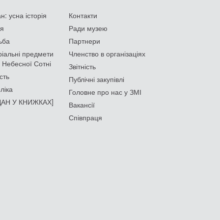
: усна історія
Контакти
ія
Ради музею
ьба
Партнери
іальні предмети
Членство в організаціях
 Небесної Сотні
Звітність
сть
Публічні закупівлі
ліка
Головне про нас у ЗМІ
АН У КНИЖКАХ]
Вакансії
Співпраця