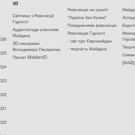
3D
Революція на граніті
Майдан
Світлини з Революції
"Україна без Кучми"
Агітац
Гідності
Помаранчева революція
Борот
Аудіоспогади учасників
Революція Гідності
Мемор
Майдану
2026
Героїв
- світ про Євромайдан
3D-панорами
Творчі
- творчість Майдану
Володимира Писаренка
2025
Симво
Проєкт Maidan3D
[МАЙД
2024
2023
2022
2021
2020