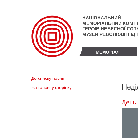
Перейти
до
основного
НАЦІОНАЛЬНИЙ
матеріалу
МЕМОРІАЛЬНИЙ КОМП
ГЕРОЇВ НЕБЕСНОЇ СОТН
МУЗЕЙ РЕВОЛЮЦІЇ ГІД
МЕМОРІАЛ
До списку новин
Неді
На головну сторінку
День 