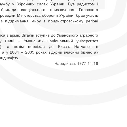
лужбу у Збройних силах України. Був радистом і
 бригади спеціального призначення Головного
розвідки Міністерства оборони України, брав участь
 з підтримання миру в придністровському регіоні
я з армії, Віталій вступив до Уманського аграрного
ту (нині – Уманський національний університет
ва), а потім переїхав до Києва. Навчався в
, а у 2004 – 2005 роках відкрив власний бізнес як
андшафту.
Народився: 1977-11-16