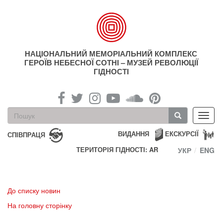
Перейти
до
основного
матеріалу
НАЦІОНАЛЬНИЙ МЕМОРІАЛЬНИЙ КОМПЛЕКС
ГЕРОЇВ НЕБЕСНОЇ СОТНІ – МУЗЕЙ РЕВОЛЮЦІЇ
ГІДНОСТІ
Пошукова
Toggl
форма
navig
Пошук
ВИДАННЯ
ЕКСКУРСІЇ
СПІВПРАЦЯ
ТЕРИТОРІЯ ГІДНОСТІ: AR
УКР
ENG
До списку новин
На головну сторінку