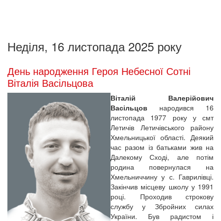
Неділя, 16 листопада 2025 року
День народження Героя Небесної Сотні
Віталія Васільцова
Віталій Валерійович
Васільцов
народився 16
листопада 1977 року у смт
Летичів Летичівського району
Хмельницької області. Деякий
час разом із батьками жив на
Далекому Сході, але потім
родина повернулася на
Хмельниччину у с. Гаврилівці.
Закінчив місцеву школу у 1991
році. Проходив строкову
службу у Збройних силах
України. Був радистом і