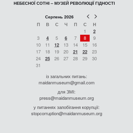
НЕБЕСНОЇ СОТНІ – МУЗЕЙ РЕВОЛЮЦІЇ ГІДНОСТІ
Попер
Наст
Серпень 2026
П
В
С
Ч
П
С
Н
1
2
3
4
5
6
7
8
9
10
11
12
13
14
15
16
17
18
19
20
21
22
23
24
25
26
27
28
29
30
31
із загальних питань:
maidanmuseum@gmail.com
для ЗМІ:
press@maidanmuseum.org
у питаннях запобігання корупції:
stopcorruption@maidanmuseum.org