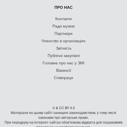
ПРО НАС
Контакти
Ради музею
Партнери
Членство в організаціях
Звітність
Публічні закупівлі
Головне про нас у ЗМІ
Вакансії
Співпраця
© & CC BY 4.0
Матеріали на цьому сайті захищені законодавством, у тому числі
законами про авторське право.
При передруку на iнтернет-сайтах обов’язкова відкрита для пошуковиків
гiперланка на maidanmuseum.org.