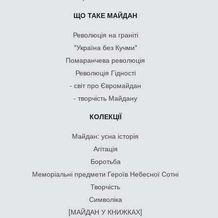
ЩО ТАКЕ МАЙДАН
Революція на граніті
"Україна без Кучми"
Помаранчева революція
Революція Гідності
- світ про Євромайдан
- творчість Майдану
КОЛЕКЦІЇ
Майдан: усна історія
Агітація
Боротьба
Меморіальні предмети Героїв Небесної Сотні
Творчість
Символіка
[МАЙДАН У КНИЖКАХ]