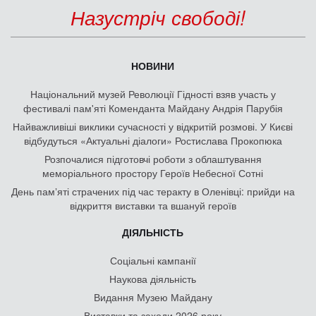
Назустріч свободі!
НОВИНИ
Національний музей Революції Гідності взяв участь у
фестивалі пам'яті Коменданта Майдану Андрія Парубія
Найважливіші виклики сучасності у відкритій розмові. У Києві
відбудуться «Актуальні діалоги» Ростислава Прокопюка
Розпочалися підготовчі роботи з облаштування
меморіального простору Героїв Небесної Сотні
День памʼяті страчених під час теракту в Оленівці: прийди на
відкриття виставки та вшануй героїв
ДІЯЛЬНІСТЬ
Соціальні кампанії
Наукова діяльність
Видання Музею Майдану
Виставки та заходи 2026 року