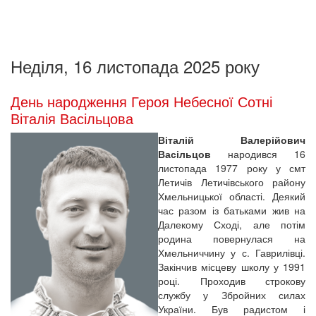
Неділя, 16 листопада 2025 року
День народження Героя Небесної Сотні
Віталія Васільцова
Віталій Валерійович
Васільцов
народився 16
листопада 1977 року у смт
Летичів Летичівського району
Хмельницької області. Деякий
час разом із батьками жив на
Далекому Сході, але потім
родина повернулася на
Хмельниччину у с. Гаврилівці.
Закінчив місцеву школу у 1991
році. Проходив строкову
службу у Збройних силах
України. Був радистом і