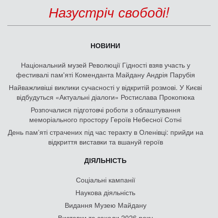
Назустріч свободі!
НОВИНИ
Національний музей Революції Гідності взяв участь у
фестивалі пам'яті Коменданта Майдану Андрія Парубія
Найважливіші виклики сучасності у відкритій розмові. У Києві
відбудуться «Актуальні діалоги» Ростислава Прокопюка
Розпочалися підготовчі роботи з облаштування
меморіального простору Героїв Небесної Сотні
День памʼяті страчених під час теракту в Оленівці: прийди на
відкриття виставки та вшануй героїв
ДІЯЛЬНІСТЬ
Соціальні кампанії
Наукова діяльність
Видання Музею Майдану
Виставки та заходи 2026 року