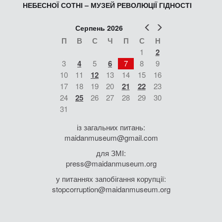
НЕБЕСНОЇ СОТНІ – МУЗЕЙ РЕВОЛЮЦІЇ ГІДНОСТІ
Попер
Наст
Серпень 2026
П
В
С
Ч
П
С
Н
1
2
3
4
5
6
7
8
9
10
11
12
13
14
15
16
17
18
19
20
21
22
23
24
25
26
27
28
29
30
31
із загальних питань:
maidanmuseum@gmail.com
для ЗМІ:
press@maidanmuseum.org
у питаннях запобігання корупції:
stopcorruption@maidanmuseum.org