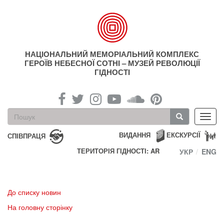
Перейти
до
основного
матеріалу
НАЦІОНАЛЬНИЙ МЕМОРІАЛЬНИЙ КОМПЛЕКС
ГЕРОЇВ НЕБЕСНОЇ СОТНІ – МУЗЕЙ РЕВОЛЮЦІЇ
ГІДНОСТІ
Пошукова
Toggl
форма
navig
Пошук
ВИДАННЯ
ЕКСКУРСІЇ
СПІВПРАЦЯ
ТЕРИТОРІЯ ГІДНОСТІ: AR
УКР
ENG
До списку новин
На головну сторінку