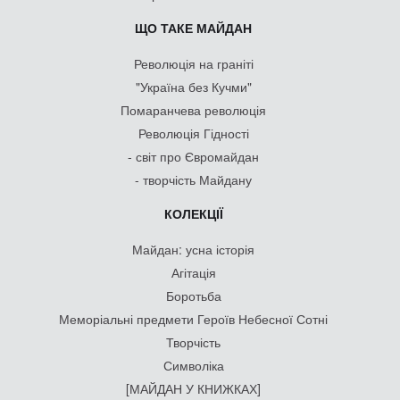
ЩО ТАКЕ МАЙДАН
Революція на граніті
"Україна без Кучми"
Помаранчева революція
Революція Гідності
- світ про Євромайдан
- творчість Майдану
КОЛЕКЦІЇ
Майдан: усна історія
Агітація
Боротьба
Меморіальні предмети Героїв Небесної Сотні
Творчість
Символіка
[МАЙДАН У КНИЖКАХ]