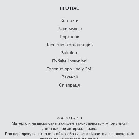
ПРО НАС
Контакти
Ради музею
Партнери
Членство в організаціях
Звітність
Публічні закупівлі
Головне про нас у ЗМІ
Вакансії
Співпраця
© & CC BY 4.0
Матеріали на цьому сайті захищені законодавством, у тому числі
законами про авторське право.
При передруку на iнтернет-сайтах обов’язкова відкрита для пошуковиків
гiперланка на maidanmuseum.org.