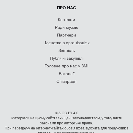
ПРО НАС
Контакти
Ради музею
Партнери
Членство в організаціях
Звітність
Публічні закупівлі
Головне про нас у ЗМІ
Вакансії
Співпраця
© & CC BY 4.0
Матеріали на цьому сайті захищені законодавством, у тому числі
законами про авторське право.
При передруку на iнтернет-сайтах обов’язкова відкрита для пошуковиків
гiперланка на maidanmuseum.org.