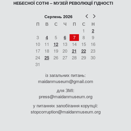
НЕБЕСНОЇ СОТНІ – МУЗЕЙ РЕВОЛЮЦІЇ ГІДНОСТІ
Попер
Наст
Серпень 2026
П
В
С
Ч
П
С
Н
1
2
3
4
5
6
7
8
9
10
11
12
13
14
15
16
17
18
19
20
21
22
23
24
25
26
27
28
29
30
31
із загальних питань:
maidanmuseum@gmail.com
для ЗМІ:
press@maidanmuseum.org
у питаннях запобігання корупції:
stopcorruption@maidanmuseum.org