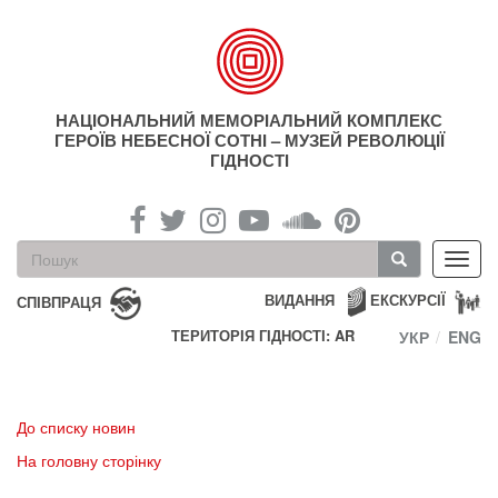
Перейти
до
основного
матеріалу
НАЦІОНАЛЬНИЙ МЕМОРІАЛЬНИЙ КОМПЛЕКС
ГЕРОЇВ НЕБЕСНОЇ СОТНІ – МУЗЕЙ РЕВОЛЮЦІЇ
ГІДНОСТІ
Пошукова
Toggl
форма
navig
Пошук
ВИДАННЯ
ЕКСКУРСІЇ
СПІВПРАЦЯ
ТЕРИТОРІЯ ГІДНОСТІ: AR
УКР
ENG
До списку новин
На головну сторінку