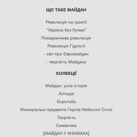
ЩО ТАКЕ МАЙДАН
Революція на граніті
"Україна без Кучми"
Помаранчева революція
Революція Гідності
- світ про Євромайдан
- творчість Майдану
КОЛЕКЦІЇ
Майдан: усна історія
Агітація
Боротьба
Меморіальні предмети Героїв Небесної Сотні
Творчість
Символіка
[МАЙДАН У КНИЖКАХ]