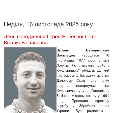
Неділя, 16 листопада 2025 року
День народження Героя Небесної Сотні
Віталія Васільцова
Віталій Валерійович
Васільцов
народився 16
листопада 1977 року у смт
Летичів Летичівського району
Хмельницької області. Деякий
час разом із батьками жив на
Далекому Сході, але потім
родина повернулася на
Хмельниччину у с. Гаврилівці.
Закінчив місцеву школу у 1991
році. Проходив строкову
службу у Збройних силах
України. Був радистом і