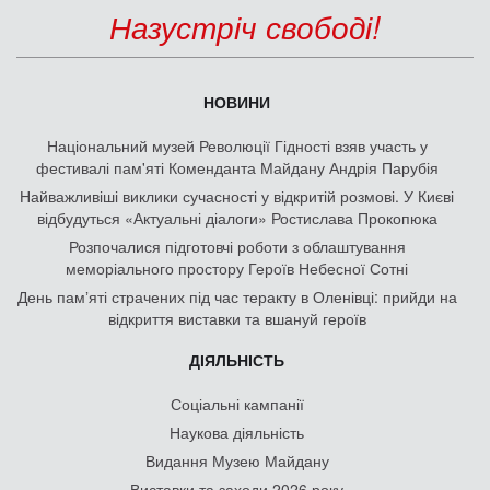
Назустріч свободі!
НОВИНИ
Національний музей Революції Гідності взяв участь у
фестивалі пам'яті Коменданта Майдану Андрія Парубія
Найважливіші виклики сучасності у відкритій розмові. У Києві
відбудуться «Актуальні діалоги» Ростислава Прокопюка
Розпочалися підготовчі роботи з облаштування
меморіального простору Героїв Небесної Сотні
День памʼяті страчених під час теракту в Оленівці: прийди на
відкриття виставки та вшануй героїв
ДІЯЛЬНІСТЬ
Соціальні кампанії
Наукова діяльність
Видання Музею Майдану
Виставки та заходи 2026 року