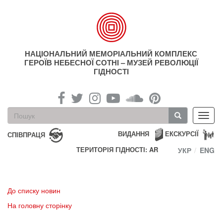
Перейти
до
основного
матеріалу
НАЦІОНАЛЬНИЙ МЕМОРІАЛЬНИЙ КОМПЛЕКС
ГЕРОЇВ НЕБЕСНОЇ СОТНІ – МУЗЕЙ РЕВОЛЮЦІЇ
ГІДНОСТІ
Пошукова
Toggl
форма
navig
Пошук
ВИДАННЯ
ЕКСКУРСІЇ
СПІВПРАЦЯ
ТЕРИТОРІЯ ГІДНОСТІ: AR
УКР
ENG
До списку новин
На головну сторінку