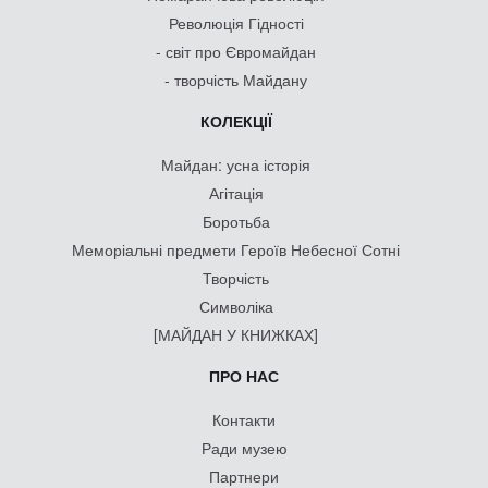
Революція Гідності
- світ про Євромайдан
- творчість Майдану
КОЛЕКЦІЇ
Майдан: усна історія
Агітація
Боротьба
Меморіальні предмети Героїв Небесної Сотні
Творчість
Символіка
[МАЙДАН У КНИЖКАХ]
ПРО НАС
Контакти
Ради музею
Партнери