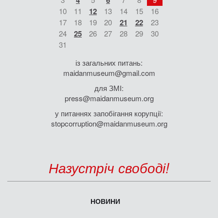
4
6
10
11
12
13
14
15
16
17
18
19
20
21
22
23
24
25
26
27
28
29
30
31
із загальних питань:
maidanmuseum@gmail.com
для ЗМІ:
press@maidanmuseum.org
у питаннях запобігання корупції:
stopcorruption@maidanmuseum.org
Назустріч свободі!
НОВИНИ