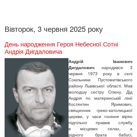
Вівторок, 3 червня 2025 року
День народження Героя Небесної Сотні
Андрія Дигдаловича
Андрій Іванович
Дигдалович
народився 3
червня 1973 року в селі
Сокільники Пустомитівського
району Львівської області. Мав
молодшу сестру Олену. Дід
Андрія по материнській лінії
Костянтин Яримович,
священник греко-католицької
церкви, у часи гоніння вірян
підпільно правив службу
в місцевих селах, а
рідного брата бабусі,