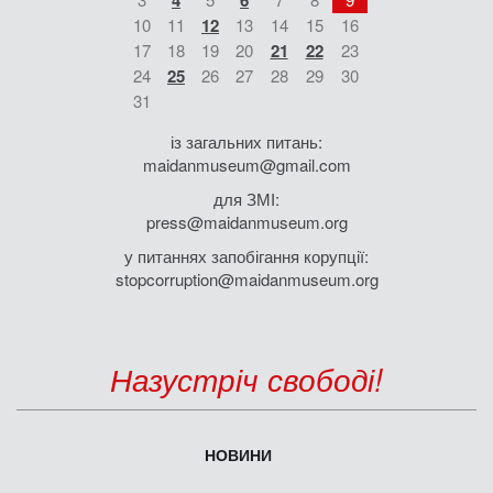
4
6
10
11
12
13
14
15
16
17
18
19
20
21
22
23
24
25
26
27
28
29
30
31
із загальних питань:
maidanmuseum@gmail.com
для ЗМІ:
press@maidanmuseum.org
у питаннях запобігання корупції:
stopcorruption@maidanmuseum.org
Назустріч свободі!
НОВИНИ