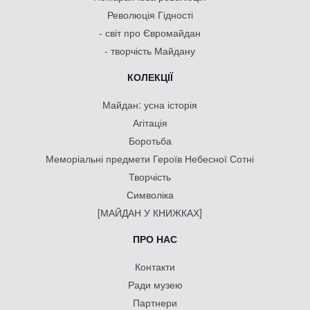
Революція Гідності
- світ про Євромайдан
- творчість Майдану
КОЛЕКЦІЇ
Майдан: усна історія
Агітація
Боротьба
Меморіальні предмети Героїв Небесної Сотні
Творчість
Символіка
[МАЙДАН У КНИЖКАХ]
ПРО НАС
Контакти
Ради музею
Партнери