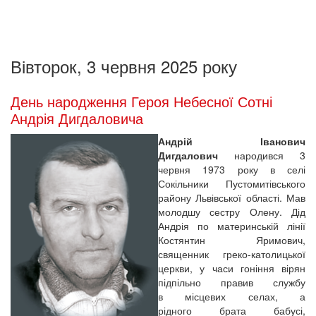
Вівторок, 3 червня 2025 року
День народження Героя Небесної Сотні
Андрія Дигдаловича
Андрій Іванович
Дигдалович
народився 3
червня 1973 року в селі
Сокільники Пустомитівського
району Львівської області. Мав
молодшу сестру Олену. Дід
Андрія по материнській лінії
Костянтин Яримович,
священник греко-католицької
церкви, у часи гоніння вірян
підпільно правив службу
в місцевих селах, а
рідного брата бабусі,