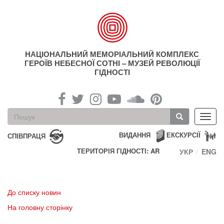
Перейти
до
основного
матеріалу
НАЦІОНАЛЬНИЙ МЕМОРІАЛЬНИЙ КОМПЛЕКС
ГЕРОЇВ НЕБЕСНОЇ СОТНІ – МУЗЕЙ РЕВОЛЮЦІЇ
ГІДНОСТІ
Пошукова
Toggl
форма
navig
Пошук
ВИДАННЯ
ЕКСКУРСІЇ
СПІВПРАЦЯ
ТЕРИТОРІЯ ГІДНОСТІ: AR
УКР
ENG
До списку новин
На головну сторінку