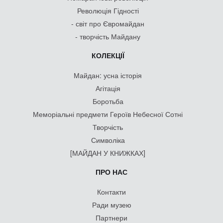
Революція Гідності
- світ про Євромайдан
- творчість Майдану
КОЛЕКЦІЇ
Майдан: усна історія
Агітація
Боротьба
Меморіальні предмети Героїв Небесної Сотні
Творчість
Символіка
[МАЙДАН У КНИЖКАХ]
ПРО НАС
Контакти
Ради музею
Партнери