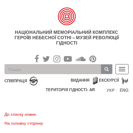
Перейти
до
основного
матеріалу
НАЦІОНАЛЬНИЙ МЕМОРІАЛЬНИЙ КОМПЛЕКС
ГЕРОЇВ НЕБЕСНОЇ СОТНІ – МУЗЕЙ РЕВОЛЮЦІЇ
ГІДНОСТІ
Пошукова
Toggl
форма
navig
Пошук
ВИДАННЯ
ЕКСКУРСІЇ
СПІВПРАЦЯ
ТЕРИТОРІЯ ГІДНОСТІ: AR
УКР
ENG
До списку новин
На головну сторінку