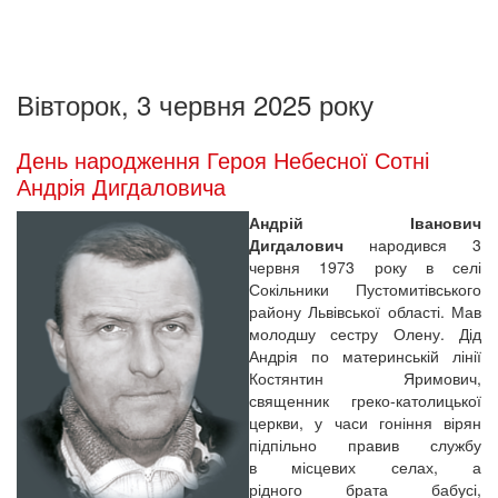
Вівторок, 3 червня 2025 року
День народження Героя Небесної Сотні
Андрія Дигдаловича
Андрій Іванович
Дигдалович
народився 3
червня 1973 року в селі
Сокільники Пустомитівського
району Львівської області. Мав
молодшу сестру Олену. Дід
Андрія по материнській лінії
Костянтин Яримович,
священник греко-католицької
церкви, у часи гоніння вірян
підпільно правив службу
в місцевих селах, а
рідного брата бабусі,