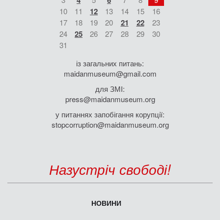
4
6
10
11
12
13
14
15
16
17
18
19
20
21
22
23
24
25
26
27
28
29
30
31
із загальних питань:
maidanmuseum@gmail.com
для ЗМІ:
press@maidanmuseum.org
у питаннях запобігання корупції:
stopcorruption@maidanmuseum.org
Назустріч свободі!
НОВИНИ