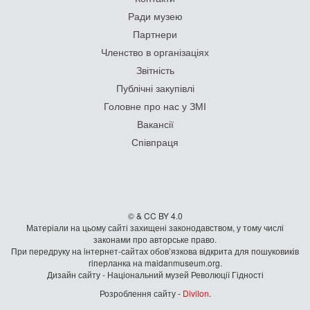
Ради музею
Партнери
Членство в організаціях
Звітність
Публічні закупівлі
Головне про нас у ЗМІ
Вакансії
Співпраця
© & CC BY 4.0
Матеріали на цьому сайті захищені законодавством, у тому числі
законами про авторське право.
При передруку на iнтернет-сайтах обов’язкова відкрита для пошуковиків
гiперланка на maidanmuseum.org.
Дизайн сайту - Національний музей Революції Гідності
Розроблення сайту -
Divilon
.