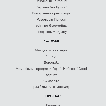
Революція на граніті
"Україна без Кучми"
Помаранчева революція
Революція Гідності
- світ про Євромайдан
- творчість Майдану
КОЛЕКЦІЇ
Майдан: усна історія
Агітація
Боротьба
Меморіальні предмети Героїв Небесної Сотні
Творчість
Символіка
[МАЙДАН У КНИЖКАХ]
ПРО НАС
Контакти