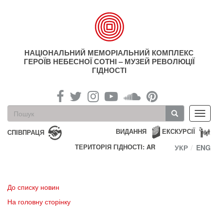
Перейти
до
основного
матеріалу
НАЦІОНАЛЬНИЙ МЕМОРІАЛЬНИЙ КОМПЛЕКС
ГЕРОЇВ НЕБЕСНОЇ СОТНІ – МУЗЕЙ РЕВОЛЮЦІЇ
ГІДНОСТІ
Пошукова
Toggl
форма
navig
Пошук
ВИДАННЯ
ЕКСКУРСІЇ
СПІВПРАЦЯ
ТЕРИТОРІЯ ГІДНОСТІ: AR
УКР
ENG
До списку новин
На головну сторінку