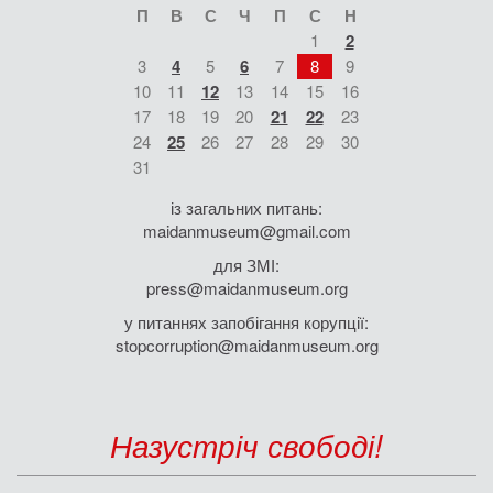
П
В
С
Ч
П
С
Н
1
2
3
4
5
6
7
8
9
10
11
12
13
14
15
16
17
18
19
20
21
22
23
24
25
26
27
28
29
30
31
із загальних питань:
maidanmuseum@gmail.com
для ЗМІ:
press@maidanmuseum.org
у питаннях запобігання корупції:
stopcorruption@maidanmuseum.org
Назустріч свободі!