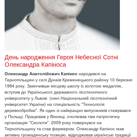
День народження Героя Небесної Сотні
Олександра Капіноса
Олександр Анатолійович Капінос
народився на
Тернопільщині у селі Дунаїв Кременецького району 10 березня
1984 року. Закінчивши місцеву школу із золотою медаллю,
вступив до Українського державного лісотехнічного
університету у Львові (нині Національний лісотехнічний
університет України) на спеціальність "Технологія
деревообробки". Як один із найкращих випускників стажувався
у Польщі. Працював у Вінниці, очолював там патріотичну
організацію "Сколоти". 2009 року повернувся на
Тернопільщину та став фермером. Олександр Капінос мав
активну громадянську позицію, відроджував українські традиції