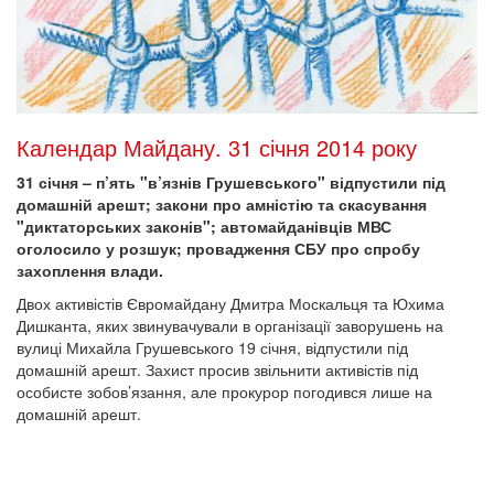
Календар Майдану. 31 січня 2014 року
31 січня – п’ять "в’язнів Грушевського" відпустили під
домашній арешт; закони про амністію та скасування
"диктаторських законів"; автомайданівців МВС
оголосило у розшук; провадження СБУ про спробу
захоплення влади.
Двох активістів Євромайдану Дмитра Москальця та Юхима
Дишканта, яких звинувачували в організації заворушень на
вулиці Михайла Грушевського 19 січня, відпустили під
домашній арешт. Захист просив звільнити активістів під
особисте зобов’язання, але прокурор погодився лише на
домашній арешт.