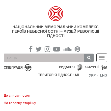
Перейти
до
основного
матеріалу
НАЦІОНАЛЬНИЙ МЕМОРІАЛЬНИЙ КОМПЛЕКС
ГЕРОЇВ НЕБЕСНОЇ СОТНІ – МУЗЕЙ РЕВОЛЮЦІЇ
ГІДНОСТІ
Пошукова
Toggl
форма
navig
Пошук
ВИДАННЯ
ЕКСКУРСІЇ
СПІВПРАЦЯ
ТЕРИТОРІЯ ГІДНОСТІ: AR
УКР
ENG
До списку новин
На головну сторінку