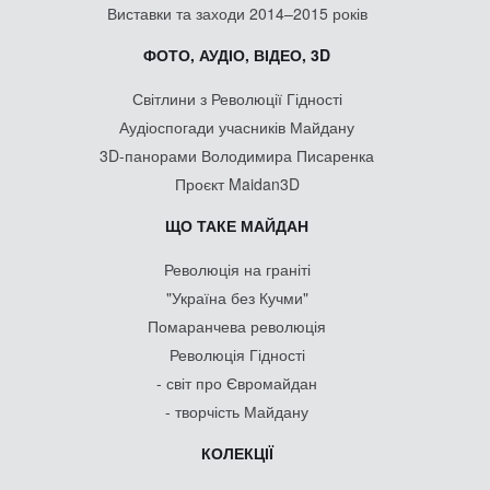
Виставки та заходи 2014–2015 років
ФОТО, АУДІО, ВІДЕО, 3D
Світлини з Революції Гідності
Аудіоспогади учасників Майдану
3D-панорами Володимира Писаренка
Проєкт Maidan3D
ЩО ТАКЕ МАЙДАН
Революція на граніті
"Україна без Кучми"
Помаранчева революція
Революція Гідності
- світ про Євромайдан
- творчість Майдану
КОЛЕКЦІЇ