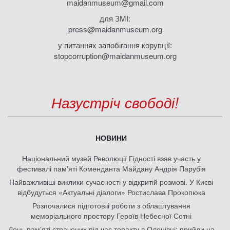
maidanmuseum@gmail.com
для ЗМІ:
press@maidanmuseum.org
у питаннях запобігання корупції:
stopcorruption@maidanmuseum.org
Назустріч свободі!
НОВИНИ
Національний музей Революції Гідності взяв участь у
фестивалі пам'яті Коменданта Майдану Андрія Парубія
Найважливіші виклики сучасності у відкритій розмові. У Києві
відбудуться «Актуальні діалоги» Ростислава Прокопюка
Розпочалися підготовчі роботи з облаштування
меморіального простору Героїв Небесної Сотні
День памʼяті страчених під час теракту в Оленівці: прийди на