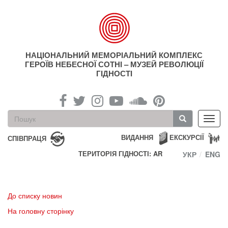
Перейти
до
основного
матеріалу
НАЦІОНАЛЬНИЙ МЕМОРІАЛЬНИЙ КОМПЛЕКС
ГЕРОЇВ НЕБЕСНОЇ СОТНІ – МУЗЕЙ РЕВОЛЮЦІЇ
ГІДНОСТІ
Пошукова
Toggl
форма
navig
Пошук
ВИДАННЯ
ЕКСКУРСІЇ
СПІВПРАЦЯ
ТЕРИТОРІЯ ГІДНОСТІ: AR
УКР
ENG
До списку новин
На головну сторінку