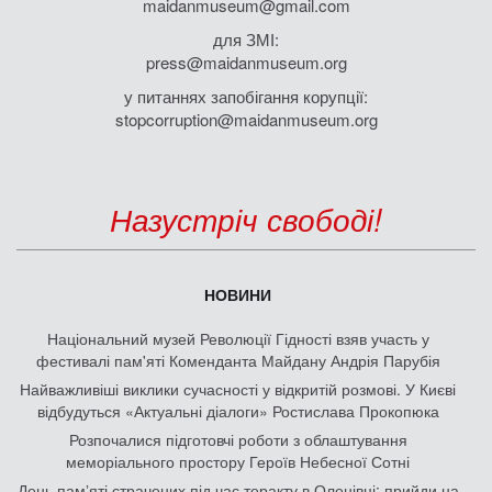
maidanmuseum@gmail.com
для ЗМІ:
press@maidanmuseum.org
у питаннях запобігання корупції:
stopcorruption@maidanmuseum.org
Назустріч свободі!
НОВИНИ
Національний музей Революції Гідності взяв участь у
фестивалі пам'яті Коменданта Майдану Андрія Парубія
Найважливіші виклики сучасності у відкритій розмові. У Києві
відбудуться «Актуальні діалоги» Ростислава Прокопюка
Розпочалися підготовчі роботи з облаштування
меморіального простору Героїв Небесної Сотні
День памʼяті страчених під час теракту в Оленівці: прийди на