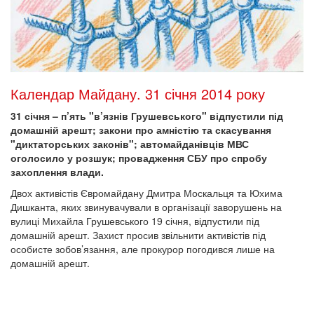
Календар Майдану. 31 січня 2014 року
31 січня – п’ять "в’язнів Грушевського" відпустили під
домашній арешт; закони про амністію та скасування
"диктаторських законів"; автомайданівців МВС
оголосило у розшук; провадження СБУ про спробу
захоплення влади.
Двох активістів Євромайдану Дмитра Москальця та Юхима
Дишканта, яких звинувачували в організації заворушень на
вулиці Михайла Грушевського 19 січня, відпустили під
домашній арешт. Захист просив звільнити активістів під
особисте зобов’язання, але прокурор погодився лише на
домашній арешт.