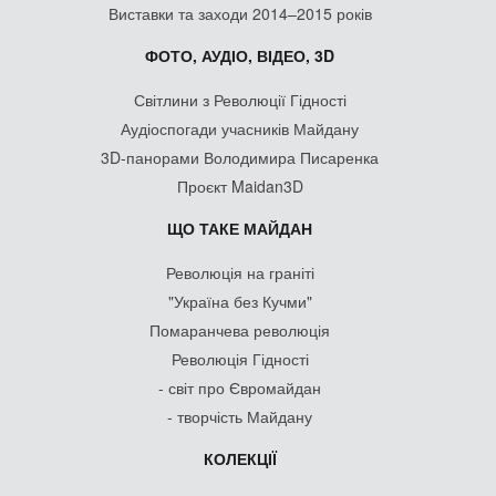
Виставки та заходи 2014–2015 років
ФОТО, АУДІО, ВІДЕО, 3D
Світлини з Революції Гідності
Аудіоспогади учасників Майдану
3D-панорами Володимира Писаренка
Проєкт Maidan3D
ЩО ТАКЕ МАЙДАН
Революція на граніті
"Україна без Кучми"
Помаранчева революція
Революція Гідності
- світ про Євромайдан
- творчість Майдану
КОЛЕКЦІЇ