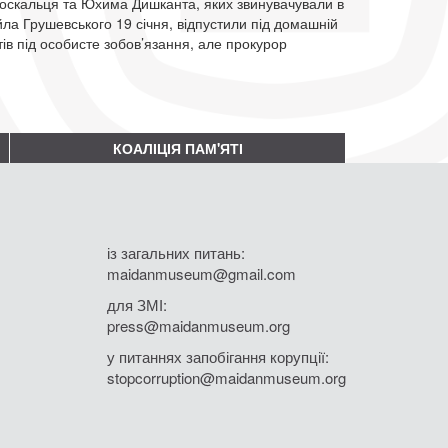
оскальця та Юхима Дишканта, яких звинувачували в
йла Грушевського 19 січня, відпустили під домашній
тів під особисте зобов’язання, але прокурор
КОАЛІЦІЯ ПАМ'ЯТІ
із загальних питань:
maidanmuseum@gmail.com
для ЗМІ:
press@maidanmuseum.org
у питаннях запобігання корупції:
stopcorruption@maidanmuseum.org