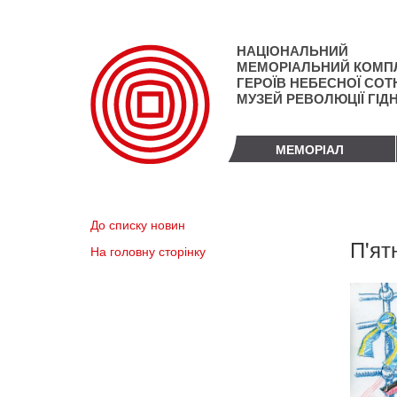
Перейти
до
основного
НАЦІОНАЛЬНИЙ
матеріалу
МЕМОРІАЛЬНИЙ КОМП
ГЕРОЇВ НЕБЕСНОЇ СОТН
МУЗЕЙ РЕВОЛЮЦІЇ ГІД
МЕМОРІАЛ
До списку новин
П'ят
На головну сторінку