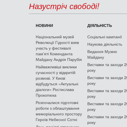
Назустріч свободі!
НОВИНИ
ДІЯЛЬНІСТЬ
Національний музей
Соціальні кампанії
Революції Гідності взяв
Наукова діяльність
участь у фестивалі
Видання Музею
пам'яті Коменданта
Майдану
Майдану Андрія Парубія
Виставки та заходи 
Найважливіші виклики
року
сучасності у відкритій
Виставки та заходи 
розмові. У Києві
року
відбудуться «Актуальні
діалоги» Ростислава
Виставки та заходи 
Прокопюка
року
Розпочалися підготовчі
Виставки та заходи 
роботи з облаштування
року
меморіального простору
Виставки та заходи 
Героїв Небесної Сотні
року
День памʼяті страчених