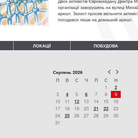
Двох активістів Євромайдану Дмитра М
організації заворушень на вулиці Миха
арешт. Захист просив звільнити активіс
погодився лише на домашній арешт.
ЛОКАЦІЇ
ПОБУДОВА
Попер
Наст
Серпень 2026
П
В
С
Ч
П
С
Н
1
2
3
4
5
6
7
8
9
10
11
12
13
14
15
16
17
18
19
20
21
22
23
24
25
26
27
28
29
30
31