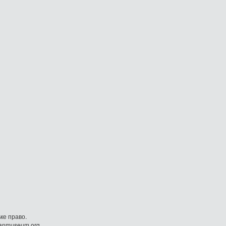
ке право.
danmuseum.org.