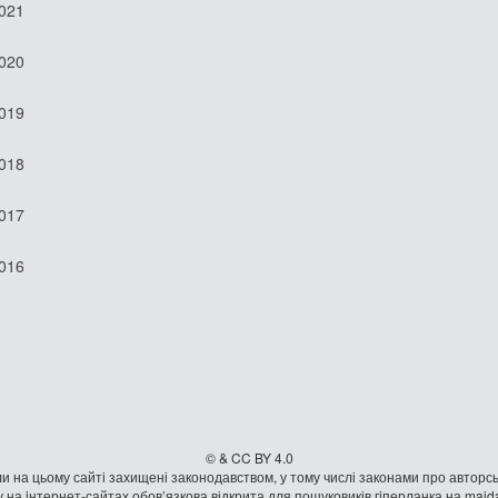
2021
2020
2019
2018
2017
2016
© & CC BY 4.0
и на цьому сайті захищені законодавством, у тому числі законами про авторсь
 на iнтернет-сайтах обов’язкова відкрита для пошуковиків гiперланка на mai