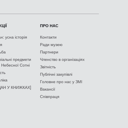
ЦІЇ
ПРО НАС
: усна історія
Контакти
ія
Ради музею
ьба
Партнери
іальні предмети
Членство в організаціях
 Небесної Сотні
Звітність
сть
Публічні закупівлі
ліка
Головне про нас у ЗМІ
АН У КНИЖКАХ]
Вакансії
Співпраця