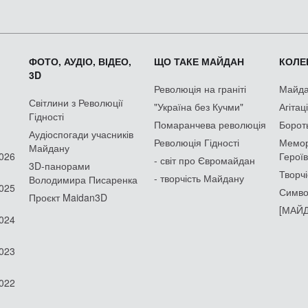
ФОТО, АУДІО, ВІДЕО,
ЩО ТАКЕ МАЙДАН
КОЛЕК
3D
Революція на граніті
Майдан
Світлини з Революції
"Україна без Кучми"
Агітац
Гідності
Помаранчева революція
Борот
Аудіоспогади учасників
Революція Гідності
Мемор
Майдану
2026
Героїв
- світ про Євромайдан
3D-панорами
Творчі
- творчість Майдану
Володимира Писаренка
2025
Симво
Проєкт Maidan3D
[МАЙД
2024
2023
2022