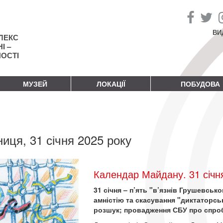
ВИ
ЛЕКС
І –
НОСТІ
МУЗЕЙ
ЛОКАЦІЇ
ПОБУДОВА
ниця, 31 січня 2025 року
Календар Майдану. 31 січн
31 січня – п’ять "в’язнів Грушевськ
амністію та скасування "диктаторсь
розшук; провадження СБУ про спро