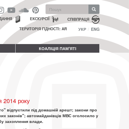
Пошукова
форма
Пошук
ДАННЯ
ЕКСКУРСІЇ
СПІВПРАЦЯ
ТЕРИТОРІЯ ГІДНОСТІ: AR
УКР
ENG
КОАЛІЦІЯ ПАМ'ЯТІ
я 2014 року
ого" відпустили під домашній арешт; закони про
ких законів"; автомайданівців МВС оголосило у
бу захоплення влади.