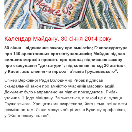
Календар Майдану. 30 січня 2014 року
30 січня – підписання закону про амністію; Генпрокуратура
про 140 арештованих протестувальників; Майдан під час
сильних морозів просить про дрова; підписання закону
про скасування "диктатури"; підпалення понад 20 автівок
у Києві; звільнення чотирьох "в’язнів Грушевського".
Спікер Верховної Ради Володимир Рибак підписав
скандальний закон про амністію учасників масових акцій.
Документ було направлено на підпис президентові. Рибак
уточнив: "Щодо Майдану. Звільняється, в законі це є, вулиця
Грушевського. Хрещатик ми викреслили, його нема, всі намети
розміщено там. Люди можуть обігрітися в Будинку профспілок,
у "Жовтневому палаці".