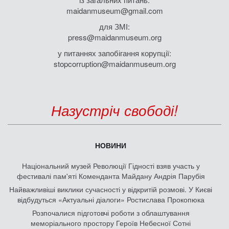
maidanmuseum@gmail.com
для ЗМІ:
press@maidanmuseum.org
у питаннях запобігання корупції:
stopcorruption@maidanmuseum.org
Назустріч свободі!
НОВИНИ
Національний музей Революції Гідності взяв участь у
фестивалі пам'яті Коменданта Майдану Андрія Парубія
Найважливіші виклики сучасності у відкритій розмові. У Києві
відбудуться «Актуальні діалоги» Ростислава Прокопюка
Розпочалися підготовчі роботи з облаштування
меморіального простору Героїв Небесної Сотні