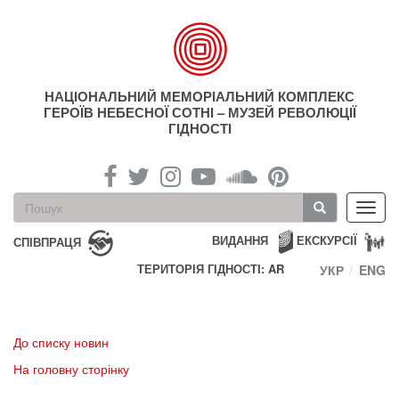
Перейти
до
основного
матеріалу
НАЦІОНАЛЬНИЙ МЕМОРІАЛЬНИЙ КОМПЛЕКС
ГЕРОЇВ НЕБЕСНОЇ СОТНІ – МУЗЕЙ РЕВОЛЮЦІЇ
ГІДНОСТІ
Пошукова
Toggl
форма
navig
Пошук
ВИДАННЯ
ЕКСКУРСІЇ
СПІВПРАЦЯ
ТЕРИТОРІЯ ГІДНОСТІ: AR
УКР
ENG
До списку новин
На головну сторінку