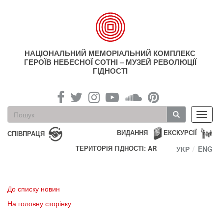
Перейти
до
основного
матеріалу
НАЦІОНАЛЬНИЙ МЕМОРІАЛЬНИЙ КОМПЛЕКС
ГЕРОЇВ НЕБЕСНОЇ СОТНІ – МУЗЕЙ РЕВОЛЮЦІЇ
ГІДНОСТІ
Пошукова
Toggl
форма
navig
Пошук
ВИДАННЯ
ЕКСКУРСІЇ
СПІВПРАЦЯ
ТЕРИТОРІЯ ГІДНОСТІ: AR
УКР
ENG
До списку новин
На головну сторінку