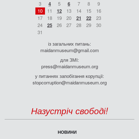
3
4
5
6
7
8
9
10
11
12
13
14
15
16
17
18
19
20
21
22
23
24
25
26
27
28
29
30
31
із загальних питань:
maidanmuseum@gmail.com
для ЗМІ:
press@maidanmuseum.org
у питаннях запобігання корупції:
stopcorruption@maidanmuseum.org
Назустріч свободі!
НОВИНИ