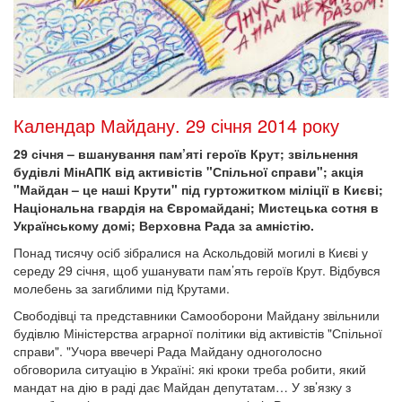
Календар Майдану. 29 січня 2014 року
29 січня – вшанування пам’яті героїв Крут; звільнення
будівлі МінАПК від активістів "Спільної справи"; акція
"Майдан – це наші Крути" під гуртожитком міліції в Києві;
Національна гвардія на Євромайдані; Мистецька сотня в
Українському домі; Верховна Рада за амністію.
Понад тисячу осіб зібралися на Аскольдовій могилі в Києві у
середу 29 січня, щоб ушанувати пам’ять героїв Крут. Відбувся
молебень за загиблими під Крутами.
Свободівці та представники Самооборони Майдану звільнили
будівлю Міністерства аграрної політики від активістів "Спільної
справи". "Учора ввечері Рада Майдану одноголосно
обговорила ситуацію в Україні: які кроки треба робити, який
мандат на дію в раді дає Майдан депутатам… У зв’язку з