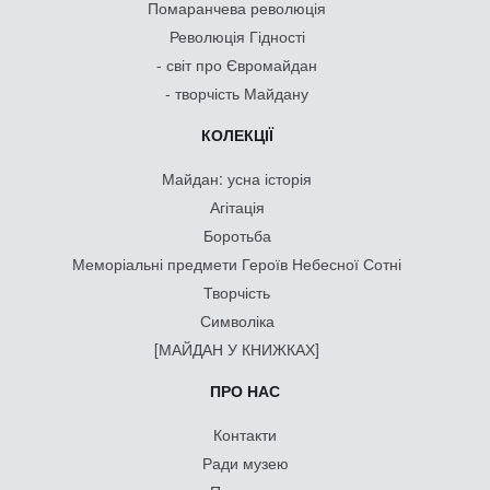
Помаранчева революція
Революція Гідності
- світ про Євромайдан
- творчість Майдану
КОЛЕКЦІЇ
Майдан: усна історія
Агітація
Боротьба
Меморіальні предмети Героїв Небесної Сотні
Творчість
Символіка
[МАЙДАН У КНИЖКАХ]
ПРО НАС
Контакти
Ради музею