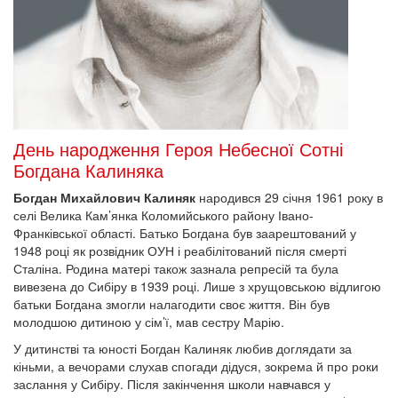
День народження Героя Небесної Сотні
Богдана Калиняка
Богдан Михайлович Калиняк
народився 29 січня 1961 року в
селі Велика Кам’янка Коломийського району Івано-
Франківської області. Батько Богдана був заарештований у
1948 році як розвідник ОУН і реабілітований після смерті
Сталіна. Родина матері також зазнала репресій та була
вивезена до Сибіру в 1939 році. Лише з хрущовською відлигою
батьки Богдана змогли налагодити своє життя. Він був
молодшою дитиною у сім’ї, мав сестру Марію.
У дитинстві та юності Богдан Калиняк любив доглядати за
кіньми, а вечорами слухав спогади дідуся, зокрема й про роки
заслання у Сибіру. Після закінчення школи навчався у