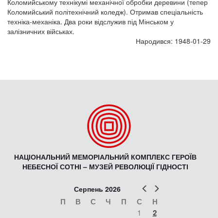
Коломийському технікумі механічної обробки деревини (тепер
Коломийський політехнічний коледж). Отримав спеціальність
техніка-механіка. Два роки відслужив під Мінськом у
залізничних військах.
Народився: 1948-01-29
НАЦІОНАЛЬНИЙ МЕМОРІАЛЬНИЙ КОМПЛЕКС ГЕРОЇВ
НЕБЕСНОЇ СОТНІ – МУЗЕЙ РЕВОЛЮЦІЇ ГІДНОСТІ
Попер
Наст
Серпень 2026
П
В
С
Ч
П
С
Н
1
2