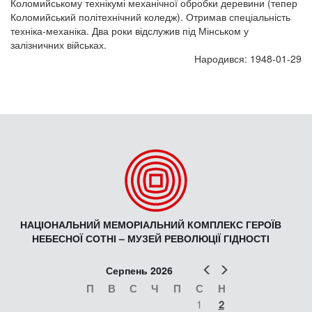
Коломийському технікумі механічної обробки деревини (тепер
Коломийський політехнічний коледж). Отримав спеціальність
техніка-механіка. Два роки відслужив під Мінськом у
залізничних військах.
Народився: 1948-01-29
НАЦІОНАЛЬНИЙ МЕМОРІАЛЬНИЙ КОМПЛЕКС ГЕРОЇВ
НЕБЕСНОЇ СОТНІ – МУЗЕЙ РЕВОЛЮЦІЇ ГІДНОСТІ
Попер
Наст
Серпень 2026
П
В
С
Ч
П
С
Н
1
2