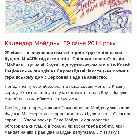
Календар Майдану. 29 січня 2014 року
29 січня – вшанування пам’яті героїв Крут; звільнення
будівлі МінАПК від активістів "Спільної справи"; акція
"Майдан – це наші Крути" під гуртожитком міліції в Києві;
Національна гвардія на Євромайдані; Мистецька сотня в
Українському домі; Верховна Рада за амністію.
Понад тисячу осіб зібралися на Аскольдовій могилі в Києві у
середу 29 січня, щоб ушанувати пам’ять героїв Крут. Відбувся
молебень за загиблими під Крутами.
Свободівці та представники Самооборони Майдану звільнили
будівлю Міністерства аграрної політики від активістів "Спільної
справи". "Учора ввечері Рада Майдану одноголосно
обговорила ситуацію в Україні: які кроки треба робити, який
мандат на дію в раді дає Майдан депутатам… У зв’язку з