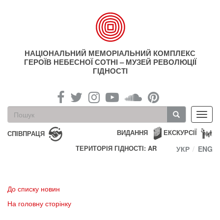
Перейти
до
основного
матеріалу
НАЦІОНАЛЬНИЙ МЕМОРІАЛЬНИЙ КОМПЛЕКС
ГЕРОЇВ НЕБЕСНОЇ СОТНІ – МУЗЕЙ РЕВОЛЮЦІЇ
ГІДНОСТІ
Пошукова
Toggl
форма
navig
Пошук
ВИДАННЯ
ЕКСКУРСІЇ
СПІВПРАЦЯ
ТЕРИТОРІЯ ГІДНОСТІ: AR
УКР
ENG
До списку новин
На головну сторінку