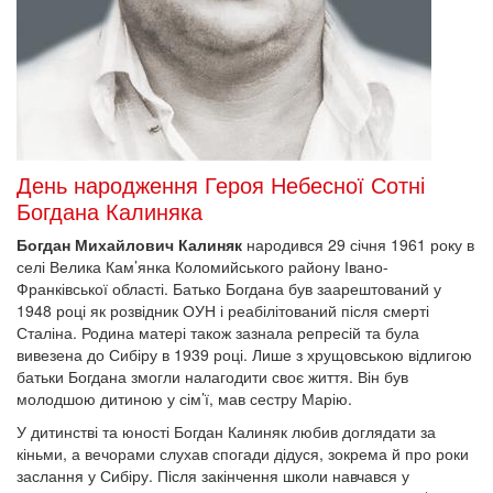
День народження Героя Небесної Сотні
Богдана Калиняка
Богдан Михайлович Калиняк
народився 29 січня 1961 року в
селі Велика Кам’янка Коломийського району Івано-
Франківської області. Батько Богдана був заарештований у
1948 році як розвідник ОУН і реабілітований після смерті
Сталіна. Родина матері також зазнала репресій та була
вивезена до Сибіру в 1939 році. Лише з хрущовською відлигою
батьки Богдана змогли налагодити своє життя. Він був
молодшою дитиною у сім’ї, мав сестру Марію.
У дитинстві та юності Богдан Калиняк любив доглядати за
кіньми, а вечорами слухав спогади дідуся, зокрема й про роки
заслання у Сибіру. Після закінчення школи навчався у