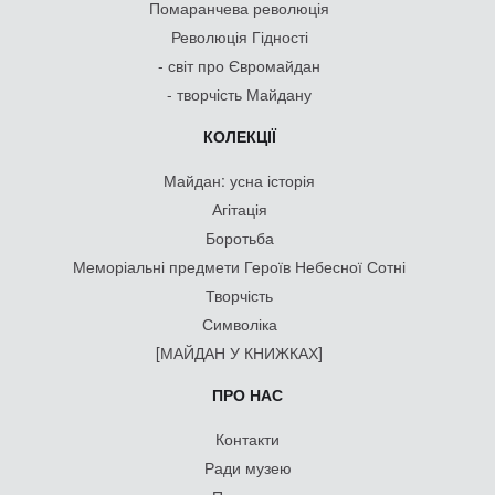
Помаранчева революція
Революція Гідності
- світ про Євромайдан
- творчість Майдану
КОЛЕКЦІЇ
Майдан: усна історія
Агітація
Боротьба
Меморіальні предмети Героїв Небесної Сотні
Творчість
Символіка
[МАЙДАН У КНИЖКАХ]
ПРО НАС
Контакти
Ради музею