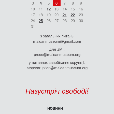
3
4
5
6
7
8
9
10
11
12
13
14
15
16
17
18
19
20
21
22
23
24
25
26
27
28
29
30
31
із загальних питань:
maidanmuseum@gmail.com
для ЗМІ:
press@maidanmuseum.org
у питаннях запобігання корупції:
stopcorruption@maidanmuseum.org
Назустріч свободі!
НОВИНИ