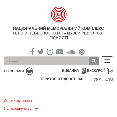
Перейти
до
основного
матеріалу
НАЦІОНАЛЬНИЙ МЕМОРІАЛЬНИЙ КОМПЛЕКС
ГЕРОЇВ НЕБЕСНОЇ СОТНІ – МУЗЕЙ РЕВОЛЮЦІЇ
ГІДНОСТІ
Пошукова
Toggl
форма
navig
Пошук
ВИДАННЯ
ЕКСКУРСІЇ
СПІВПРАЦЯ
ТЕРИТОРІЯ ГІДНОСТІ: AR
УКР
ENG
До списку новин
На головну сторінку