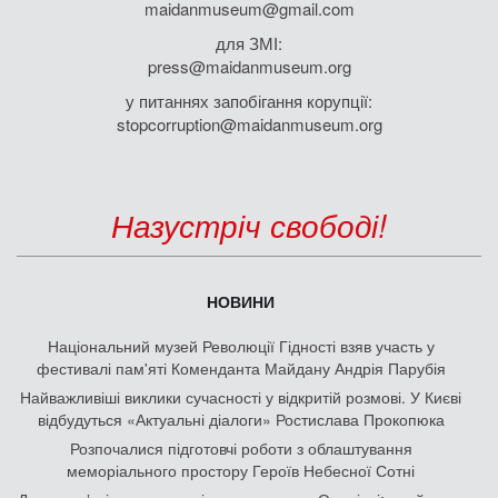
maidanmuseum@gmail.com
для ЗМІ:
press@maidanmuseum.org
у питаннях запобігання корупції:
stopcorruption@maidanmuseum.org
Назустріч свободі!
НОВИНИ
Національний музей Революції Гідності взяв участь у
фестивалі пам'яті Коменданта Майдану Андрія Парубія
Найважливіші виклики сучасності у відкритій розмові. У Києві
відбудуться «Актуальні діалоги» Ростислава Прокопюка
Розпочалися підготовчі роботи з облаштування
меморіального простору Героїв Небесної Сотні