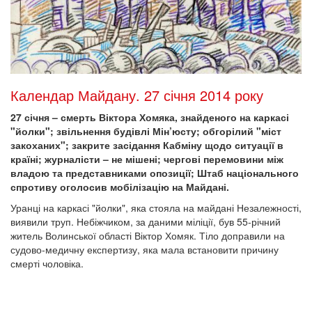
Календар Майдану. 27 січня 2014 року
27 січня – смерть Віктора Хомяка, знайденого на каркасі
"йолки"; звільнення будівлі Мін’юсту; обгорілий "міст
закоханих"; закрите засідання Кабміну щодо ситуації в
країні; журналісти – не мішені; чергові перемовини між
владою та представниками опозиції; Штаб національного
спротиву оголосив мобілізацію на Майдані.
Уранці на каркасі "йолки", яка стояла на майдані Незалежності,
виявили труп. Небіжчиком, за даними міліції, був 55-річний
житель Волинської області Віктор Хомяк. Тіло доправили на
судово-медичну експертизу, яка мала встановити причину
смерті чоловіка.