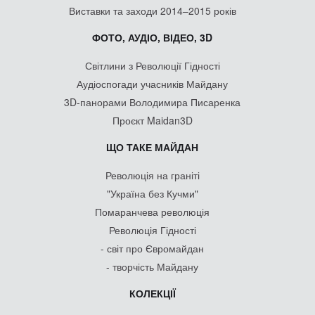
Виставки та заходи 2014–2015 років
ФОТО, АУДІО, ВІДЕО, 3D
Світлини з Революції Гідності
Аудіоспогади учасників Майдану
3D-панорами Володимира Писаренка
Проєкт Maidan3D
ЩО ТАКЕ МАЙДАН
Революція на граніті
"Україна без Кучми"
Помаранчева революція
Революція Гідності
- світ про Євромайдан
- творчість Майдану
КОЛЕКЦІЇ