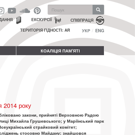
Пошукова
форма
Пошук
ДАННЯ
ЕКСКУРСІЇ
СПІВПРАЦЯ
ТЕРИТОРІЯ ГІДНОСТІ: AR
УКР
ENG
КОАЛІЦІЯ ПАМ'ЯТІ
я 2014 року
публіковано закони, прийняті Верховною Радою
улиці Михайла Грушевського; у Маріїнський парк
сеукраїнський страйковий комітет;
осліджень стосовно Майдану; знайшовся