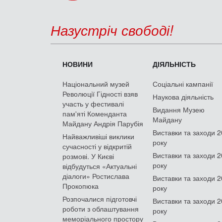
Назустріч свободі!
НОВИНИ
ДІЯЛЬНІСТЬ
Національний музей
Соціальні кампанії
Революції Гідності взяв
Наукова діяльність
участь у фестивалі
Видання Музею
пам'яті Коменданта
Майдану
Майдану Андрія Парубія
Виставки та заходи 
Найважливіші виклики
року
сучасності у відкритій
Виставки та заходи 
розмові. У Києві
року
відбудуться «Актуальні
діалоги» Ростислава
Виставки та заходи 
Прокопюка
року
Розпочалися підготовчі
Виставки та заходи 
роботи з облаштування
року
меморіального простору