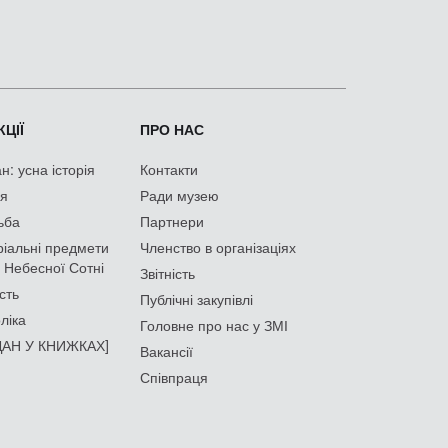
ЦІЇ
ПРО НАС
: усна історія
Контакти
ія
Ради музею
ьба
Партнери
іальні предмети
Членство в організаціях
 Небесної Сотні
Звітність
сть
Публічні закупівлі
ліка
Головне про нас у ЗМІ
АН У КНИЖКАХ]
Вакансії
Співпраця