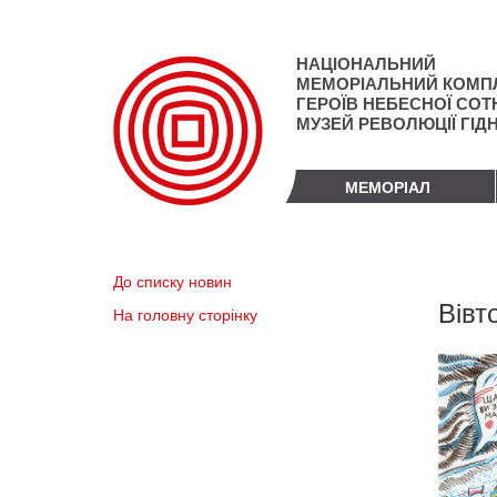
Перейти
до
основного
НАЦІОНАЛЬНИЙ
матеріалу
МЕМОРІАЛЬНИЙ КОМП
ГЕРОЇВ НЕБЕСНОЇ СОТН
МУЗЕЙ РЕВОЛЮЦІЇ ГІД
МЕМОРІАЛ
До списку новин
Вівт
На головну сторінку