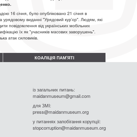
ценко.
дою 16 січня, було опубліковано 21 січня в
та урядовому виданні "Урядовий кур'єр". Людям, які
ити повідомлення від українських мобільних
ифікацію їх як "учасників масових заворушень".
ька атак силовиків.
КОАЛІЦІЯ ПАМ'ЯТІ
із загальних питань:
maidanmuseum@gmail.com
для ЗМІ:
press@maidanmuseum.org
у питаннях запобігання корупції:
stopcorruption@maidanmuseum.org