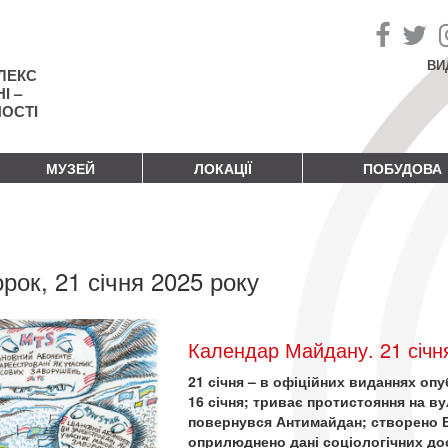
ВИ
ЛЕКС
І –
НОСТІ
МУЗЕЙ
ЛОКАЦІЇ
ПОБУДОВА
орок, 21 січня 2025 року
Календар Майдану. 21 січн
21 січня – в офіційних виданнях о
16 січня; триває протистояння на в
повернувся Антимайдан; створено В
оприлюднено дані соціологічних д