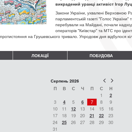
викрадений уранці активіст Ігор Лу
Закони України, ухвалені Верховною Ра
парламентській газеті "Голос України" 
перебували на Майдані, почали надход
операторів "Київстар" та МТС про ідент
протистояння на Грушевського тривало. Упродовж дня відбулося кіл
ЛОКАЦІЇ
ПОБУДОВА
Попер
Наст
Серпень 2026
П
В
С
Ч
П
С
Н
1
2
3
4
5
6
7
8
9
10
11
12
13
14
15
16
17
18
19
20
21
22
23
24
25
26
27
28
29
30
31