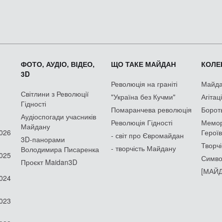
ФОТО, АУДІО, ВІДЕО,
ЩО ТАКЕ МАЙДАН
КОЛЕК
3D
Революція на граніті
Майдан
Світлини з Революції
"Україна без Кучми"
Агітац
Гідності
Помаранчева революція
Борот
Аудіоспогади учасників
Революція Гідності
Мемор
Майдану
2026
Героїв
- світ про Євромайдан
3D-панорами
Творчі
- творчість Майдану
Володимира Писаренка
2025
Симво
Проєкт Maidan3D
[МАЙД
2024
2023