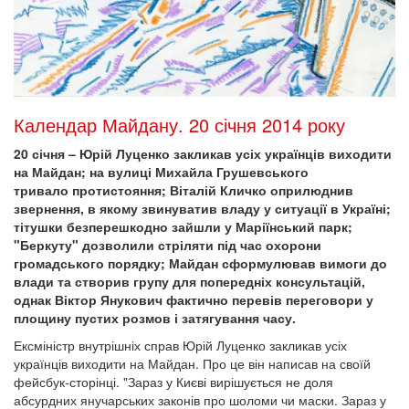
Календар Майдану. 20 січня 2014 року
20 січня – Юрій Луценко закликав усіх українців виходити
на Майдан; на вулиці Михайла Грушевського
тривало протистояння; Віталій Кличко оприлюднив
звернення, в якому звинуватив владу у ситуації в Україні;
тітушки безперешкодно зайшли у Маріїнський парк;
"Беркуту" дозволили стріляти під час охорони
громадського порядку; Майдан сформулював вимоги до
влади та створив групу для попередніх консультацій,
однак Віктор Янукович фактично перевів переговори у
площину пустих розмов і затягування часу.
Ексміністр внутрішніх справ Юрій Луценко закликав усіх
українців виходити на Майдан. Про це він написав на своїй
фейсбук-сторінці. "Зараз у Києві вирішується не доля
абсурдних янучарських законів про шоломи чи маски. Зараз у