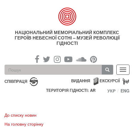
Перейти
до
основного
матеріалу
НАЦІОНАЛЬНИЙ МЕМОРІАЛЬНИЙ КОМПЛЕКС
ГЕРОЇВ НЕБЕСНОЇ СОТНІ – МУЗЕЙ РЕВОЛЮЦІЇ
ГІДНОСТІ
Пошукова
Toggl
форма
navig
Пошук
ВИДАННЯ
ЕКСКУРСІЇ
СПІВПРАЦЯ
ТЕРИТОРІЯ ГІДНОСТІ: AR
УКР
ENG
До списку новин
На головну сторінку