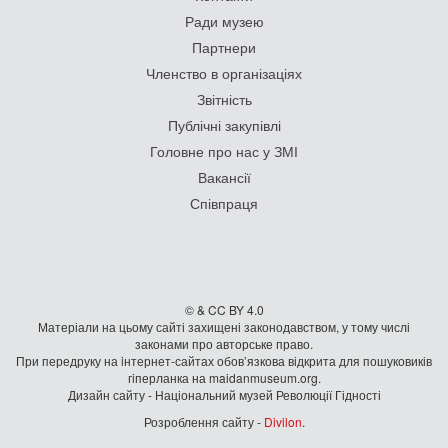
Ради музею
Партнери
Членство в організаціях
Звітність
Публічні закупівлі
Головне про нас у ЗМІ
Вакансії
Співпраця
© & CC BY 4.0
Матеріали на цьому сайті захищені законодавством, у тому числі
законами про авторське право.
При передруку на iнтернет-сайтах обов’язкова відкрита для пошуковиків
гiперланка на maidanmuseum.org.
Дизайн сайту - Національний музей Революції Гідності
Розроблення сайту -
Divilon
.