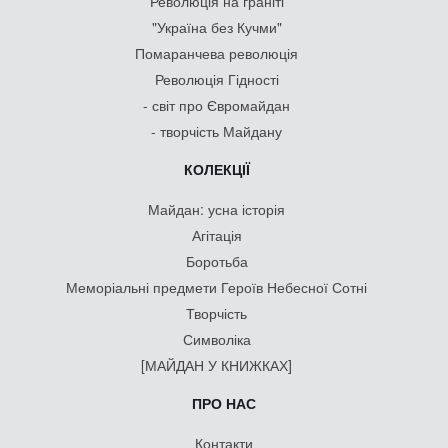
Революція на граніті
"Україна без Кучми"
Помаранчева революція
Революція Гідності
- світ про Євромайдан
- творчість Майдану
КОЛЕКЦІЇ
Майдан: усна історія
Агітація
Боротьба
Меморіальні предмети Героїв Небесної Сотні
Творчість
Символіка
[МАЙДАН У КНИЖКАХ]
ПРО НАС
Контакти