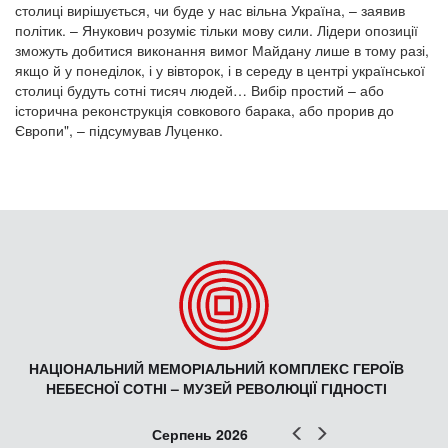
столиці вирішується, чи буде у нас вільна Україна, – заявив
політик. – Янукович розуміє тільки мову сили. Лідери опозиції
зможуть добитися виконання вимог Майдану лише в тому разі,
якщо й у понеділок, і у вівторок, і в середу в центрі української
столиці будуть сотні тисяч людей… Вибір простий – або
історична реконструкція совкового барака, або прорив до
Європи", – підсумував Луценко.
НАЦІОНАЛЬНИЙ МЕМОРІАЛЬНИЙ КОМПЛЕКС ГЕРОЇВ
НЕБЕСНОЇ СОТНІ – МУЗЕЙ РЕВОЛЮЦІЇ ГІДНОСТІ
Попер
Наст
Серпень 2026