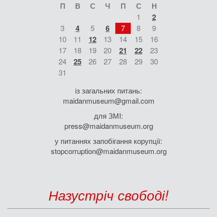
П
В
С
Ч
П
С
Н
1
2
3
4
5
6
7
8
9
10
11
12
13
14
15
16
17
18
19
20
21
22
23
24
25
26
27
28
29
30
31
із загальних питань:
maidanmuseum@gmail.com
для ЗМІ:
press@maidanmuseum.org
у питаннях запобігання корупції:
stopcorruption@maidanmuseum.org
Назустріч свободі!