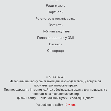
Ради музею
Партнери
Членство в організаціях
Звітність
Публічні закупівлі
Головне про нас у ЗМІ
Вакансії
Співпраця
© & CC BY 4.0
Матеріали на цьому сайті захищені законодавством, у тому числі
законами про авторське право.
При передруку на iнтернет-сайтах обов’язкова відкрита для пошуковиків
гiперланка на maidanmuseum.org.
Дизайн сайту - Національний музей Революції Гідності
Розроблення сайту -
Divilon
.