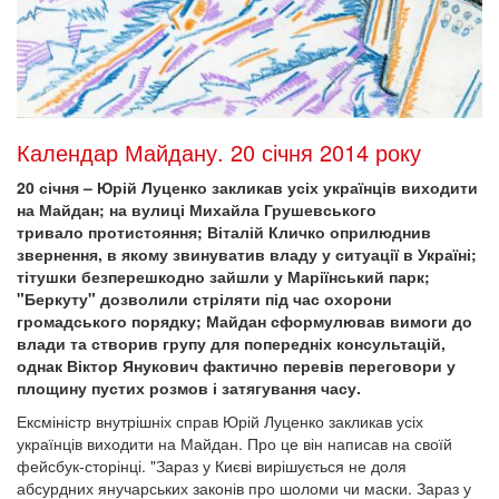
Календар Майдану. 20 січня 2014 року
20 січня – Юрій Луценко закликав усіх українців виходити
на Майдан; на вулиці Михайла Грушевського
тривало протистояння; Віталій Кличко оприлюднив
звернення, в якому звинуватив владу у ситуації в Україні;
тітушки безперешкодно зайшли у Маріїнський парк;
"Беркуту" дозволили стріляти під час охорони
громадського порядку; Майдан сформулював вимоги до
влади та створив групу для попередніх консультацій,
однак Віктор Янукович фактично перевів переговори у
площину пустих розмов і затягування часу.
Ексміністр внутрішніх справ Юрій Луценко закликав усіх
українців виходити на Майдан. Про це він написав на своїй
фейсбук-сторінці. "Зараз у Києві вирішується не доля
абсурдних янучарських законів про шоломи чи маски. Зараз у