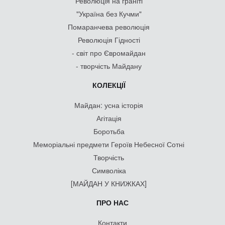
Революція на граніті
"Україна без Кучми"
Помаранчева революція
Революція Гідності
- світ про Євромайдан
- творчість Майдану
КОЛЕКЦІЇ
Майдан: усна історія
Агітація
Боротьба
Меморіальні предмети Героїв Небесної Сотні
Творчість
Символіка
[МАЙДАН У КНИЖКАХ]
ПРО НАС
Контакти