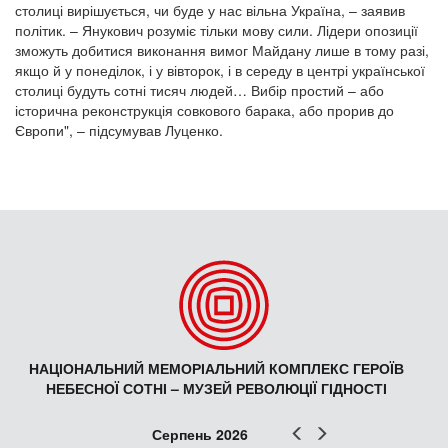
столиці вирішується, чи буде у нас вільна Україна, – заявив
політик. – Янукович розуміє тільки мову сили. Лідери опозиції
зможуть добитися виконання вимог Майдану лише в тому разі,
якщо й у понеділок, і у вівторок, і в середу в центрі української
столиці будуть сотні тисяч людей… Вибір простий – або
історична реконструкція совкового барака, або прорив до
Європи", – підсумував Луценко.
НАЦІОНАЛЬНИЙ МЕМОРІАЛЬНИЙ КОМПЛЕКС ГЕРОЇВ
НЕБЕСНОЇ СОТНІ – МУЗЕЙ РЕВОЛЮЦІЇ ГІДНОСТІ
Попер
Наст
Серпень 2026