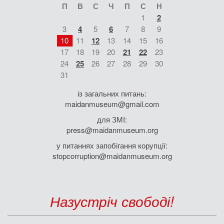
П
В
С
Ч
П
С
Н
1
2
3
4
5
6
7
8
9
10
11
12
13
14
15
16
17
18
19
20
21
22
23
24
25
26
27
28
29
30
31
із загальних питань:
maidanmuseum@gmail.com
для ЗМІ:
press@maidanmuseum.org
у питаннях запобігання корупції:
stopcorruption@maidanmuseum.org
Назустріч свободі!