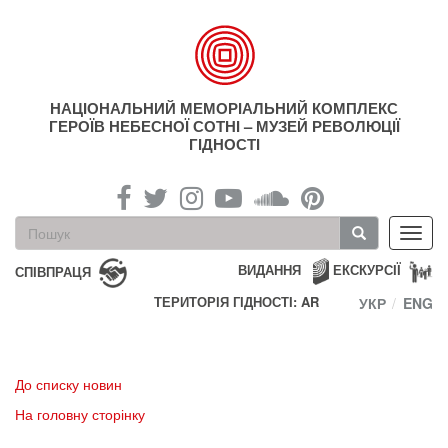
Перейти
до
основного
матеріалу
НАЦІОНАЛЬНИЙ МЕМОРІАЛЬНИЙ КОМПЛЕКС
ГЕРОЇВ НЕБЕСНОЇ СОТНІ – МУЗЕЙ РЕВОЛЮЦІЇ
ГІДНОСТІ
Пошукова
Toggl
форма
navig
Пошук
ВИДАННЯ
ЕКСКУРСІЇ
СПІВПРАЦЯ
ТЕРИТОРІЯ ГІДНОСТІ: AR
УКР
ENG
До списку новин
На головну сторінку