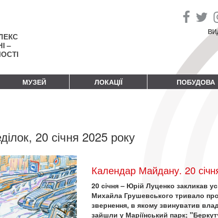
ВИ
ЛЕКС
І –
НОСТІ
МУЗЕЙ
ЛОКАЦІЇ
ПОБУДОВА
ділок, 20 січня 2025 року
Календар Майдану. 20 січн
20 січня – Юрій Луценко закликав ус
Михайла Грушевського тривало про
звернення, в якому звинуватив владу
зайшли у Маріїнський парк; "Беркут