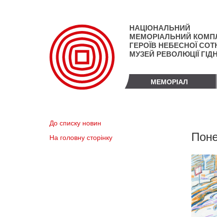
Перейти
до
основного
НАЦІОНАЛЬНИЙ
матеріалу
МЕМОРІАЛЬНИЙ КОМП
ГЕРОЇВ НЕБЕСНОЇ СОТН
МУЗЕЙ РЕВОЛЮЦІЇ ГІД
МЕМОРІАЛ
До списку новин
Поне
На головну сторінку