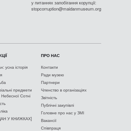
у питаннях запобігання корупції:
stopcorruption@maidanmuseum.org
ЦІЇ
ПРО НАС
: усна історія
Контакти
ія
Ради музею
ьба
Партнери
іальні предмети
Членство в організаціях
 Небесної Сотні
Звітність
сть
Публічні закупівлі
ліка
Головне про нас у ЗМІ
АН У КНИЖКАХ]
Вакансії
Співпраця