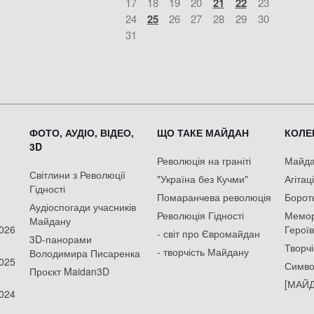
17
18
19
20
21
22
23
24
25
26
27
28
29
30
31
ФОТО, АУДІО, ВІДЕО,
ЩО ТАКЕ МАЙДАН
КОЛЕК
3D
Революція на граніті
Майдан
Світлини з Революції
"Україна без Кучми"
Агітац
Гідності
Помаранчева революція
Борот
Аудіоспогади учасників
Революція Гідності
Мемор
Майдану
2026
Героїв
- світ про Євромайдан
3D-панорами
Творчі
- творчість Майдану
Володимира Писаренка
2025
Симво
Проєкт Maidan3D
[МАЙД
2024