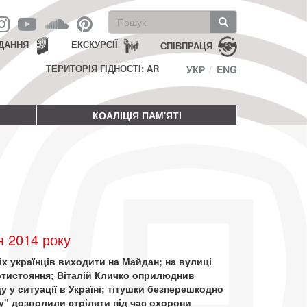
Пошукова
форма
Пошук
ДАННЯ
ЕКСКУРСІЇ
СПІВПРАЦЯ
ТЕРИТОРІЯ ГІДНОСТІ: AR
УКР
ENG
КОАЛІЦІЯ ПАМ'ЯТІ
я 2014 року
іх українців виходити на Майдан; на вулиці
тистояння; Віталій Кличко оприлюднив
 у ситуації в Україні; тітушки безперешкодно
у" дозволили стріляти під час охорони