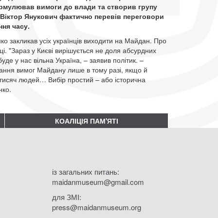
рмулював вимоги до влади та створив групу
к Віктор Янукович фактично перевів переговори
ння часу.
нко закликав усіх українців виходити на Майдан. Про
ці. "Зараз у Києві вирішується не доля абсурдних
уде у нас вільна Україна, – заявив політик. –
нання вимог Майдану лише в тому разі, якщо й
тні тисяч людей… Вибір простий – або історична
нко.
КОАЛІЦІЯ ПАМ'ЯТІ
із загальних питань:
maidanmuseum@gmail.com
для ЗМІ:
press@maidanmuseum.org