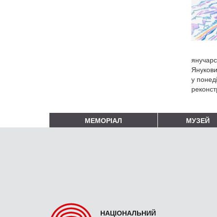
янучарс
Янукови
у понеді
реконст
МЕМОРІАЛ
МУЗЕЙ
НАЦІОНАЛЬНИЙ