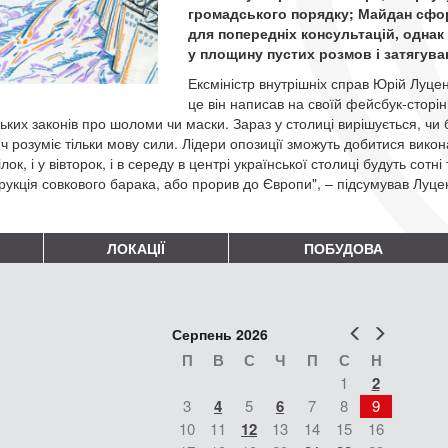
громадського порядку; Майдан сфо
для попередніх консультацій, одна
у площину пустих розмов і затягува
Ексміністр внутрішніх справ Юрій Луце
це він написав на своїй фейсбук-сторін
ьких законів про шоломи чи маски. Зараз у столиці вирішується, чи б
ч розуміє тільки мову сили. Лідери опозиції зможуть добитися вико
лок, і у вівторок, і в середу в центрі української столиці будуть со
рукція совкового барака, або прорив до Європи", – підсумував Луце
ЛОКАЦІЇ
ПОБУДОВА
Попер
Наст
Серпень 2026
П
В
С
Ч
П
С
Н
1
2
3
4
5
6
7
8
9
10
11
12
13
14
15
16