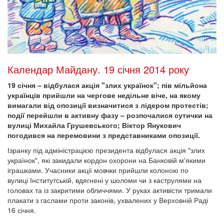
Календар Майдану. 19 січня 2014 року
19 січня – відбулася акція "злих українок"; пів мільйона
українців прийшли на чергове недільне віче, на якому
вимагали від опозиції визначитися з лідером протестів;
події перейшли в активну фазу – розпочалися сутички на
вулиці Михайла Грушевського; Віктор Янукович
погодився на перемовини з представниками опозиції.
Ізранку під адміністрацією президента відбулася акція "злих
українок", які закидали кордон охорони на Банковій м'якими
іграшками. Учасники акції мовчки прийшли колоною по
вулиці Інститутській, вдягнені у шоломи чи з каструлями на
головах та із закритими обличчями. У руках активісти тримали
плакати з гаслами проти законів, ухвалених у Верховній Раді
16 січня.