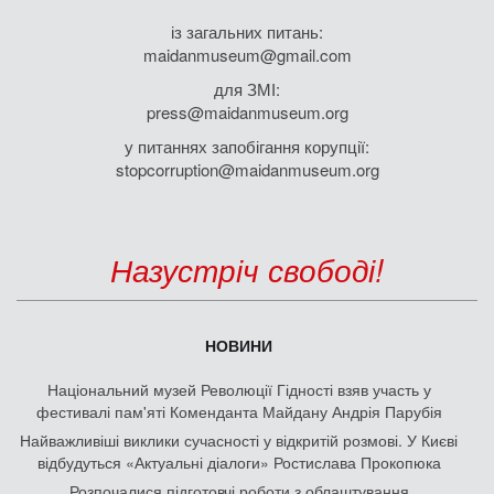
із загальних питань:
maidanmuseum@gmail.com
для ЗМІ:
press@maidanmuseum.org
у питаннях запобігання корупції:
stopcorruption@maidanmuseum.org
Назустріч свободі!
НОВИНИ
Національний музей Революції Гідності взяв участь у
фестивалі пам'яті Коменданта Майдану Андрія Парубія
Найважливіші виклики сучасності у відкритій розмові. У Києві
відбудуться «Актуальні діалоги» Ростислава Прокопюка
Розпочалися підготовчі роботи з облаштування