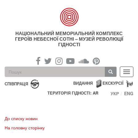
Перейти
до
основного
матеріалу
НАЦІОНАЛЬНИЙ МЕМОРІАЛЬНИЙ КОМПЛЕКС
ГЕРОЇВ НЕБЕСНОЇ СОТНІ – МУЗЕЙ РЕВОЛЮЦІЇ
ГІДНОСТІ
Пошукова
Toggl
форма
navig
Пошук
ВИДАННЯ
ЕКСКУРСІЇ
СПІВПРАЦЯ
ТЕРИТОРІЯ ГІДНОСТІ: AR
УКР
ENG
До списку новин
На головну сторінку