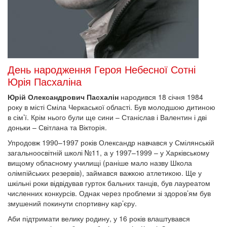
День народження Героя Небесної Сотні
Юрія Пасхаліна
Юрій Олександрович Пасхалін
народився 18 січня 1984
року в місті Сміла Черкаської області. Був молодшою дитиною
в сім’ї. Крім нього були ще сини – Станіслав і Валентин і дві
доньки – Світлана та Вікторія.
Упродовж 1990–1997 років Олександр навчався у Смілянській
загальноосвітній школі №11, а у 1997–1999 – у Харківському
вищому обласному училищі (раніше мало назву Школа
олімпійських резервів), займався важкою атлетикою. Ще у
шкільні роки відвідував гурток бальних танців, був лауреатом
численних конкурсів. Однак через проблеми зі здоров’ям був
змушений покинути спортивну кар’єру.
Аби підтримати велику родину, у 16 років влаштувався