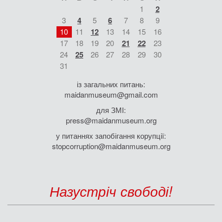
1
2
3
4
5
6
7
8
9
10
11
12
13
14
15
16
17
18
19
20
21
22
23
24
25
26
27
28
29
30
31
із загальних питань:
maidanmuseum@gmail.com
для ЗМІ:
press@maidanmuseum.org
у питаннях запобігання корупції:
stopcorruption@maidanmuseum.org
Назустріч свободі!