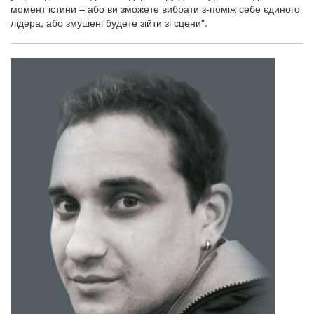
момент істини – або ви зможете вибрати з-поміж себе єдиного
лідера, або змушені будете зійти зі сцени".