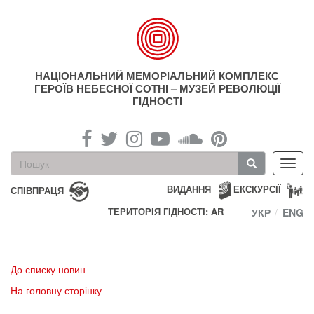
Перейти
до
основного
матеріалу
НАЦІОНАЛЬНИЙ МЕМОРІАЛЬНИЙ КОМПЛЕКС
ГЕРОЇВ НЕБЕСНОЇ СОТНІ – МУЗЕЙ РЕВОЛЮЦІЇ
ГІДНОСТІ
Пошукова
Toggl
форма
navig
Пошук
ВИДАННЯ
ЕКСКУРСІЇ
СПІВПРАЦЯ
ТЕРИТОРІЯ ГІДНОСТІ: AR
УКР
ENG
До списку новин
На головну сторінку