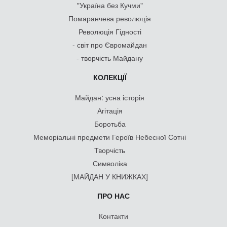
"Україна без Кучми"
Помаранчева революція
Революція Гідності
- світ про Євромайдан
- творчість Майдану
КОЛЕКЦІЇ
Майдан: усна історія
Агітація
Боротьба
Меморіальні предмети Героїв Небесної Сотні
Творчість
Символіка
[МАЙДАН У КНИЖКАХ]
ПРО НАС
Контакти