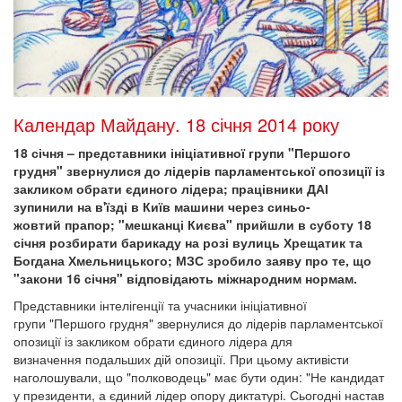
Календар Майдану. 18 січня 2014 року
18 січня – представники ініціативної групи "Першого
грудня" звернулися до лідерів парламентської опозиції із
закликом обрати єдиного лідера; працівники ДАІ
зупинили на в'їзді в Київ машини через синьо-
жовтий прапор; "мешканці Києва" прийшли в суботу 18
січня розбирати барикаду на розі вулиць Хрещатик та
Богдана Хмельницького; МЗС зробило заяву про те, що
"закони 16 січня" відповідають міжнародним нормам.
Представники інтелігенції та учасники ініціативної
групи "Першого грудня" звернулися до лідерів парламентської
опозиції із закликом обрати єдиного лідера для
визначення подальших дій опозиції. При цьому активісти
наголошували, що "полководець" має бути один: "Не кандидат
у президенти, а єдиний лідер опору диктатурі. Сьогодні настав