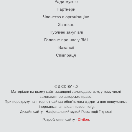
Ради музею
Партнери
Членство в організаціях
Звітність
Публічні закупівлі
Головне про нас у ЗМІ
Вакансії
Співпраця
© & CC BY 4.0
Матеріали на цьому сайті захищені законодавством, у тому числі
законами про авторське право.
При передруку на iнтернет-сайтах обов’язкова відкрита для пошуковиків
гiперланка на maidanmuseum.org.
Дизайн сайту - Національний музей Революції Гідності
Розроблення сайту -
Divilon
.