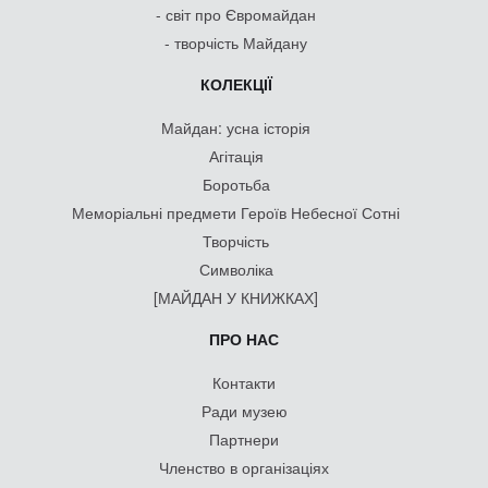
- світ про Євромайдан
- творчість Майдану
КОЛЕКЦІЇ
Майдан: усна історія
Агітація
Боротьба
Меморіальні предмети Героїв Небесної Сотні
Творчість
Символіка
[МАЙДАН У КНИЖКАХ]
ПРО НАС
Контакти
Ради музею
Партнери
Членство в організаціях