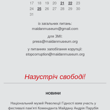
17
18
19
20
21
22
23
24
25
26
27
28
29
30
31
із загальних питань:
maidanmuseum@gmail.com
для ЗМІ:
press@maidanmuseum.org
у питаннях запобігання корупції:
stopcorruption@maidanmuseum.org
Назустріч свободі!
НОВИНИ
Національний музей Революції Гідності взяв участь у
фестивалі пам'яті Коменданта Майдану Андрія Парубія