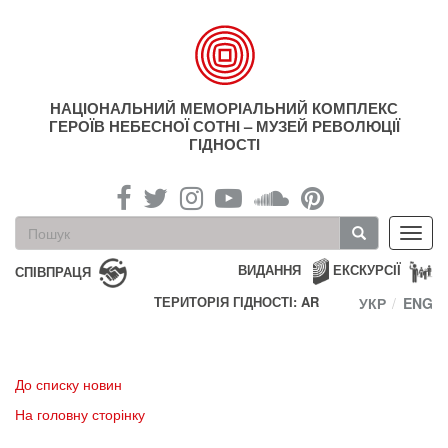
Перейти
до
основного
матеріалу
НАЦІОНАЛЬНИЙ МЕМОРІАЛЬНИЙ КОМПЛЕКС
ГЕРОЇВ НЕБЕСНОЇ СОТНІ – МУЗЕЙ РЕВОЛЮЦІЇ
ГІДНОСТІ
Пошукова
Toggl
форма
navig
Пошук
ВИДАННЯ
ЕКСКУРСІЇ
СПІВПРАЦЯ
ТЕРИТОРІЯ ГІДНОСТІ: AR
УКР
ENG
До списку новин
На головну сторінку