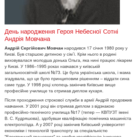
День народження Героя Небесної Сотні
Андрія Мовчана
Андрій Сергійович Мовчан
народився 17 січня 1980 року у
Києві. Був старшою дитиною у сім’ї. Крім нього в родині
виховувалася молодша донька Ольга, яка нині працює лікарем
у Києві. У 1986–1995 роках навчався у київській
загальноосвітній школі №73. Це була українська школа, і мама
згадувала, що це було принциповим рішенням – віддати сина
саме туди. У 1998 році хлопець закінчив Київське вище
професійне училище та отримав диплом кухаря.
Після проходження строкової служби в армії Андрій продовжив
навчання. У 2001 році він отримав диплом з відзнакою
професійно-технічного училища №17 (тепер — КВПУЗТ імені
В. С. Кудряшова), здобувши кваліфікацію помічника машиніста
електропоїзда. А у 2007 році закінчив Київський університет
економіки і технологій транспорту за спеціальністю
"Електричний транспорт" та здобув кваліфікацію інженера-