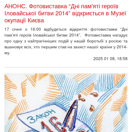
АНОНС. Фотовиставка “Дні пам'яті героїв
Іловайської битви 2014” відкриється в Музеї
окупації Києва
17 січня о 16:00 відбудеться відкриття фотовиставки “Дні
пам'яті героїв Іловайської битви 2014”. Фотовиставка нагадує
про одну з найтрагічніших подій у нашій боротьбі з росією та
вшановує всіх, хто першим став на захист нашої країни у 2014-
му.
2025 01 08, 18:58