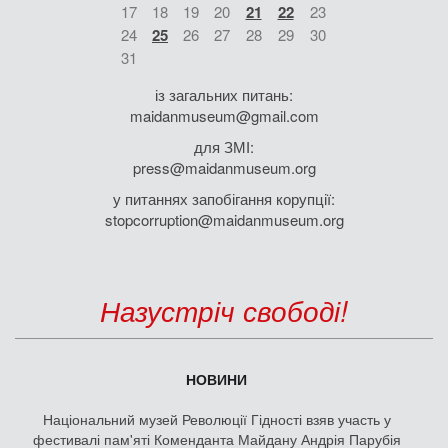
17
18
19
20
21
22
23
24
25
26
27
28
29
30
31
із загальних питань:
maidanmuseum@gmail.com
для ЗМІ:
press@maidanmuseum.org
у питаннях запобігання корупції:
stopcorruption@maidanmuseum.org
Назустріч свободі!
НОВИНИ
Національний музей Революції Гідності взяв участь у
фестивалі пам'яті Коменданта Майдану Андрія Парубія