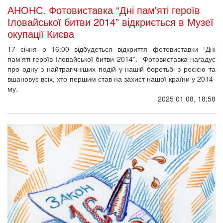
АНОНС. Фотовиставка “Дні пам'яті героїв
Іловайської битви 2014” відкриється в Музеї
окупації Києва
17 січня о 16:00 відбудеться відкриття фотовиставки “Дні
пам'яті героїв Іловайської битви 2014”. Фотовиставка нагадує
про одну з найтрагічніших подій у нашій боротьбі з росією та
вшановує всіх, хто першим став на захист нашої країни у 2014-
му.
2025 01 08, 18:58