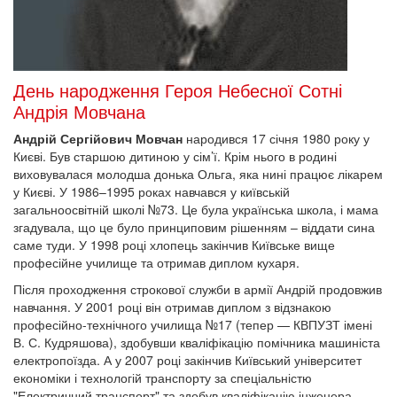
День народження Героя Небесної Сотні
Андрія Мовчана
Андрій Сергійович Мовчан
народився 17 січня 1980 року у
Києві. Був старшою дитиною у сім’ї. Крім нього в родині
виховувалася молодша донька Ольга, яка нині працює лікарем
у Києві. У 1986–1995 роках навчався у київській
загальноосвітній школі №73. Це була українська школа, і мама
згадувала, що це було принциповим рішенням – віддати сина
саме туди. У 1998 році хлопець закінчив Київське вище
професійне училище та отримав диплом кухаря.
Після проходження строкової служби в армії Андрій продовжив
навчання. У 2001 році він отримав диплом з відзнакою
професійно-технічного училища №17 (тепер — КВПУЗТ імені
В. С. Кудряшова), здобувши кваліфікацію помічника машиніста
електропоїзда. А у 2007 році закінчив Київський університет
економіки і технологій транспорту за спеціальністю
"Електричний транспорт" та здобув кваліфікацію інженера-