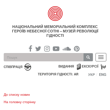
Перейти
до
основного
матеріалу
НАЦІОНАЛЬНИЙ МЕМОРІАЛЬНИЙ КОМПЛЕКС
ГЕРОЇВ НЕБЕСНОЇ СОТНІ – МУЗЕЙ РЕВОЛЮЦІЇ
ГІДНОСТІ
Пошукова
Toggl
форма
navig
Пошук
ВИДАННЯ
ЕКСКУРСІЇ
СПІВПРАЦЯ
ТЕРИТОРІЯ ГІДНОСТІ: AR
УКР
ENG
До списку новин
На головну сторінку