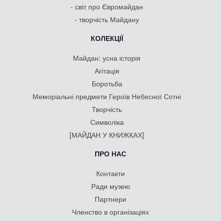
- світ про Євромайдан
- творчість Майдану
КОЛЕКЦІЇ
Майдан: усна історія
Агітація
Боротьба
Меморіальні предмети Героїв Небесної Сотні
Творчість
Символіка
[МАЙДАН У КНИЖКАХ]
ПРО НАС
Контакти
Ради музею
Партнери
Членство в організаціях