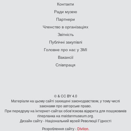
Контакти
Ради музею
Партнери
Членство в організаціях
Звітність
Публічні закупівлі
Головне про нас у ЗМІ
Вакансії
Співпраця
© & CC BY 4.0
Матеріали на цьому сайті захищені законодавством, у тому числі
законами про авторське право.
При передруку на iнтернет-сайтах обов’язкова відкрита для пошуковиків
гiперланка на maidanmuseum.org.
Дизайн сайту - Національний музей Революції Гідності
Розроблення сайту -
Divilon
.