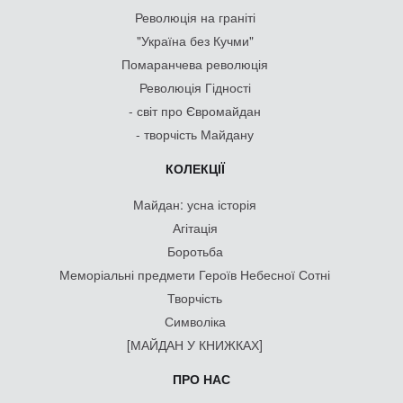
Революція на граніті
"Україна без Кучми"
Помаранчева революція
Революція Гідності
- світ про Євромайдан
- творчість Майдану
КОЛЕКЦІЇ
Майдан: усна історія
Агітація
Боротьба
Меморіальні предмети Героїв Небесної Сотні
Творчість
Символіка
[МАЙДАН У КНИЖКАХ]
ПРО НАС