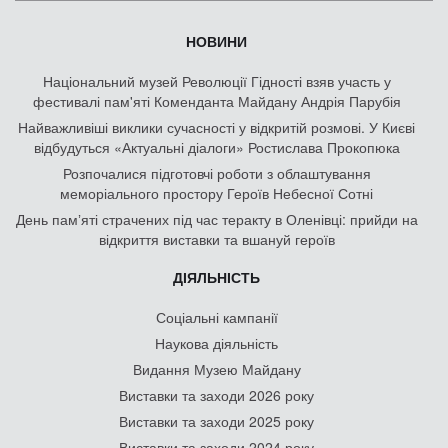
НОВИНИ
Національний музей Революції Гідності взяв участь у
фестивалі пам'яті Коменданта Майдану Андрія Парубія
Найважливіші виклики сучасності у відкритій розмові. У Києві
відбудуться «Актуальні діалоги» Ростислава Прокопюка
Розпочалися підготовчі роботи з облаштування
меморіального простору Героїв Небесної Сотні
День памʼяті страчених під час теракту в Оленівці: прийди на
відкриття виставки та вшануй героїв
ДІЯЛЬНІСТЬ
Соціальні кампанії
Наукова діяльність
Видання Музею Майдану
Виставки та заходи 2026 року
Виставки та заходи 2025 року
Виставки та заходи 2024 року