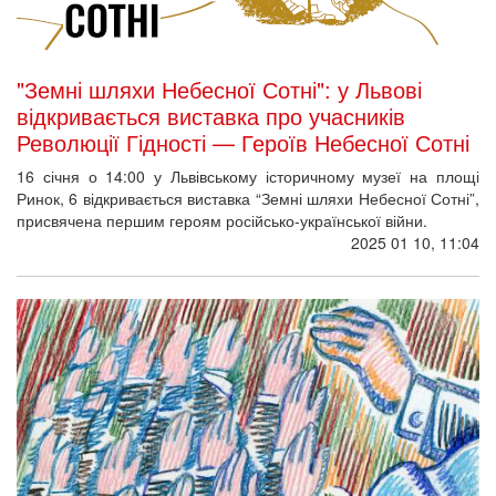
"Земні шляхи Небесної Сотні": у Львові
відкривається виставка про учасників
Революції Гідності — Героїв Небесної Сотні
16 січня о 14:00 у Львівському історичному музеї на площі
Ринок, 6 відкривається виставка “Земні шляхи Небесної Сотні”,
присвячена першим героям російсько-української війни.
2025 01 10, 11:04