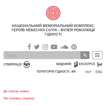
Перейти
до
основного
матеріалу
НАЦІОНАЛЬНИЙ МЕМОРІАЛЬНИЙ КОМПЛЕКС
ГЕРОЇВ НЕБЕСНОЇ СОТНІ – МУЗЕЙ РЕВОЛЮЦІЇ
ГІДНОСТІ
Пошукова
Toggl
форма
navig
Пошук
ВИДАННЯ
ЕКСКУРСІЇ
СПІВПРАЦЯ
ТЕРИТОРІЯ ГІДНОСТІ: AR
УКР
ENG
До списку новин
На головну сторінку