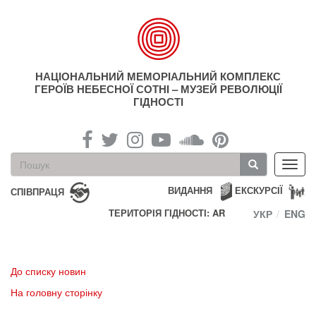
Перейти
до
основного
матеріалу
НАЦІОНАЛЬНИЙ МЕМОРІАЛЬНИЙ КОМПЛЕКС
ГЕРОЇВ НЕБЕСНОЇ СОТНІ – МУЗЕЙ РЕВОЛЮЦІЇ
ГІДНОСТІ
Пошукова
Toggl
форма
navig
Пошук
ВИДАННЯ
ЕКСКУРСІЇ
СПІВПРАЦЯ
ТЕРИТОРІЯ ГІДНОСТІ: AR
УКР
ENG
До списку новин
На головну сторінку