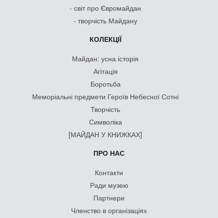
- світ про Євромайдан
- творчість Майдану
КОЛЕКЦІЇ
Майдан: усна історія
Агітація
Боротьба
Меморіальні предмети Героїв Небесної Сотні
Творчість
Символіка
[МАЙДАН У КНИЖКАХ]
ПРО НАС
Контакти
Ради музею
Партнери
Членство в організаціях