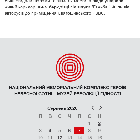
Бійці скидали шоломи та знімали маски, а люди утворили
живий коридор, яким беркутівці під вигуки "Ганьба!" йшли від
автобусів до приміщення Святошинського РВВС.
НАЦІОНАЛЬНИЙ МЕМОРІАЛЬНИЙ КОМПЛЕКС ГЕРОЇВ
НЕБЕСНОЇ СОТНІ – МУЗЕЙ РЕВОЛЮЦІЇ ГІДНОСТІ
Попер
Наст
Серпень 2026
П
В
С
Ч
П
С
Н
1
2
3
4
5
6
7
8
9
10
11
12
13
14
15
16