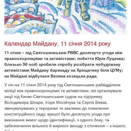
Календар Майдану. 11 січня 2014 року
11 січня – під Святошинським РВВС досягнуто угоди між
правоохоронцями та активістами; побиття Юрія Луценка;
близько 50 осіб зробили спробу розібрати побудовану
активістами Майдану барикаду на Хрещатику біля ЦУМу;
на Майдані відбулася Велика козацька рада.
У ніч на 11 січня 2014 року під Святошинським райвідділком
міліції між правоохоронцями та активістами, які організували
акції під Києво-Святошинським судом на підтримку
Володимира Шпари, Ігоря Мосійчука та Сергія Бевза,
звинувачуваних у тероризмі та закликах до повалення
конституційного ладу, врешті було досягнуто угоди про
виконання вимог щодо ідентифікації, з одного боку, та
забезпечення вільного й мирного виходу з оточення – з іншого.