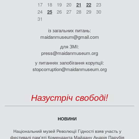
17
18
19
20
21
22
23
24
25
26
27
28
29
30
31
із загальних питань:
maidanmuseum@gmail.com
для ЗМІ:
press@maidanmuseum.org
у питаннях запобігання корупції:
stopcorruption@maidanmuseum.org
Назустріч свободі!
НОВИНИ
Національний музей Революції Гідності взяв участь у
фестивалі пам'яті Коменданта Майдану Андрія Парубія