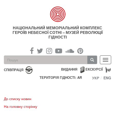
Перейти
до
основного
матеріалу
НАЦІОНАЛЬНИЙ МЕМОРІАЛЬНИЙ КОМПЛЕКС
ГЕРОЇВ НЕБЕСНОЇ СОТНІ – МУЗЕЙ РЕВОЛЮЦІЇ
ГІДНОСТІ
Пошукова
Toggl
форма
navig
Пошук
ВИДАННЯ
ЕКСКУРСІЇ
СПІВПРАЦЯ
ТЕРИТОРІЯ ГІДНОСТІ: AR
УКР
ENG
До списку новин
На головну сторінку