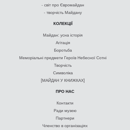
- світ про Євромайдан
- творчість Майдану
КОЛЕКЦІЇ
Майдан: усна історія
Агітація
Боротьба
Меморіальні предмети Героїв Небесної Сотні
Творчість
Символіка
[МАЙДАН У КНИЖКАХ]
ПРО НАС
Контакти
Ради музею
Партнери
Членство в організаціях