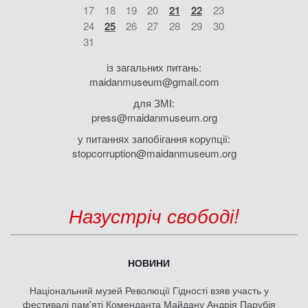
17
18
19
20
21
22
23
24
25
26
27
28
29
30
31
із загальних питань:
maidanmuseum@gmail.com
для ЗМІ:
press@maidanmuseum.org
у питаннях запобігання корупції:
stopcorruption@maidanmuseum.org
Назустріч свободі!
НОВИНИ
Національний музей Революції Гідності взяв участь у
фестивалі пам'яті Коменданта Майдану Андрія Парубія