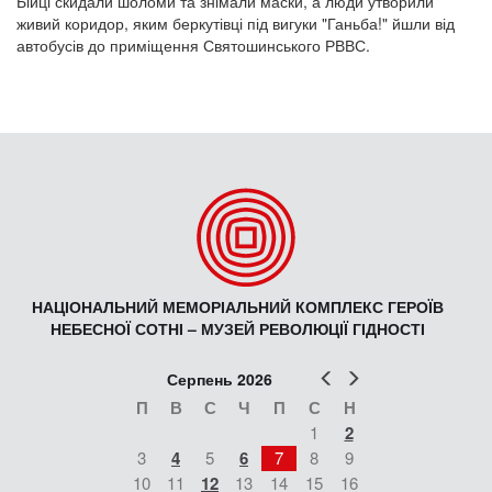
Бійці скидали шоломи та знімали маски, а люди утворили
живий коридор, яким беркутівці під вигуки "Ганьба!" йшли від
автобусів до приміщення Святошинського РВВС.
НАЦІОНАЛЬНИЙ МЕМОРІАЛЬНИЙ КОМПЛЕКС ГЕРОЇВ
НЕБЕСНОЇ СОТНІ – МУЗЕЙ РЕВОЛЮЦІЇ ГІДНОСТІ
Попер
Наст
Серпень 2026
П
В
С
Ч
П
С
Н
1
2
3
4
5
6
7
8
9
10
11
12
13
14
15
16