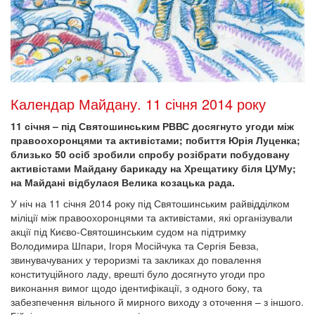
Календар Майдану. 11 січня 2014 року
11 січня – під Святошинським РВВС досягнуто угоди між
правоохоронцями та активістами; побиття Юрія Луценка;
близько 50 осіб зробили спробу розібрати побудовану
активістами Майдану барикаду на Хрещатику біля ЦУМу;
на Майдані відбулася Велика козацька рада.
У ніч на 11 січня 2014 року під Святошинським райвідділком
міліції між правоохоронцями та активістами, які організували
акції під Києво-Святошинським судом на підтримку
Володимира Шпари, Ігоря Мосійчука та Сергія Бевза,
звинувачуваних у тероризмі та закликах до повалення
конституційного ладу, врешті було досягнуто угоди про
виконання вимог щодо ідентифікації, з одного боку, та
забезпечення вільного й мирного виходу з оточення – з іншого.